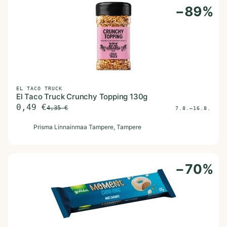
−
89
%
EL TACO TRUCK
El Taco Truck Crunchy Topping 130g
0,49
€
4,35
€
7.8.–16.8.
P
Prisma Linnainmaa Tampere
, Tampere
−
70
%