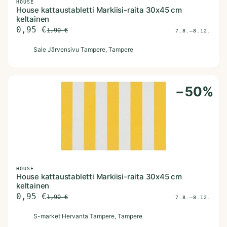
HOUSE
House kattaustabletti Markiisi-raita 30x45 cm
keltainen
0,95
€
1,90
€
7.8.–8.12.
S
Sale Järvensivu Tampere
, Tampere
−
50
%
HOUSE
House kattaustabletti Markiisi-raita 30x45 cm
keltainen
0,95
€
1,90
€
7.8.–8.12.
S
S-market Hervanta Tampere
, Tampere