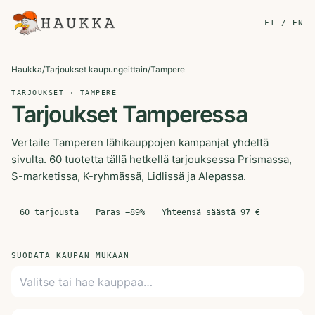
FI / EN
Haukka
/
Tarjoukset kaupungeittain
/
Tampere
TARJOUKSET · TAMPERE
Tarjoukset Tamperessa
Vertaile Tamperen lähikauppojen kampanjat yhdeltä
sivulta. 60 tuotetta tällä hetkellä tarjouksessa Prismassa,
S-marketissa, K-ryhmässä, Lidlissä ja Alepassa.
60
tarjousta
Paras −
89
%
Yhteensä säästä
97
€
SUODATA KAUPAN MUKAAN