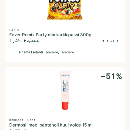
FAZER
Fazer Remix Party mix karkkipussi 300g
1,45
€
2,99
€
7.8.–4.1.
P
Prisma Lielahti Tampere
, Tampere
−
51
%
DERMOSIL MEDI
Dermosil medi pantenoli huulivoide 15 ml