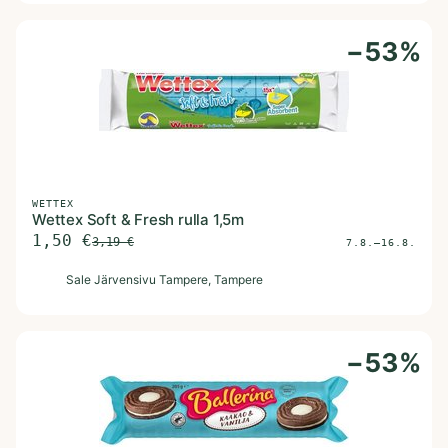
−
53
%
WETTEX
Wettex Soft & Fresh rulla 1,5m
1,50
€
3,19
€
7.8.–16.8.
S
Sale Järvensivu Tampere
, Tampere
−
53
%