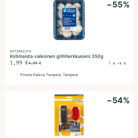
−
55
%
KOTIMAISTA
Kotimaista valkoinen grilliherkkusieni 350g
1,99
€
4,39
€
7.8.–8.8.
P
Prisma Kaleva Tampere
, Tampere
−
54
%