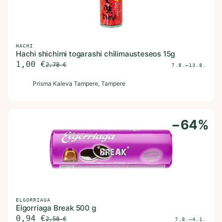
HACHI
Hachi shichimi togarashi chilimausteseos 15g
1,00
€
2,78
€
7.8.–13.8.
P
Prisma Kaleva Tampere
, Tampere
−
64
%
ELGORRIAGA
Elgorriaga Break 500 g
0,94
€
2,58
€
7.8.–4.1.