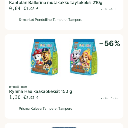
Kantolan Ballerina mutakakku täytekeksi 210g
0,84
€
1,98
€
7.8.–4.1.
S
S-market Pendoliino Tampere
, Tampere
−
56
%
RYHMÄ HAU
Ryhmä Hau kaakaokeksit 150 g
1,30
€
2,95
€
7.8.–4.1.
P
Prisma Kaleva Tampere
, Tampere