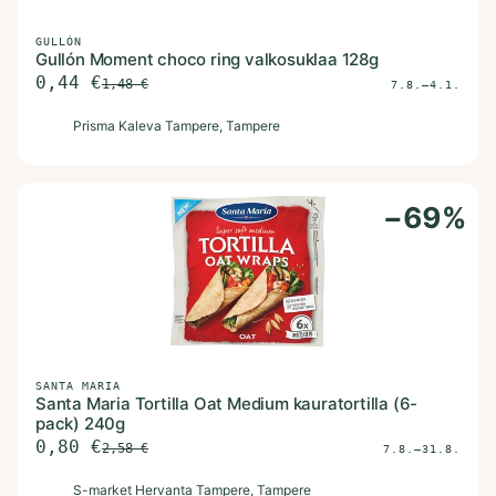
GULLÓN
Gullón Moment choco ring valkosuklaa 128g
0,44
€
1,48
€
7.8.–4.1.
P
Prisma Kaleva Tampere
, Tampere
−
69
%
SANTA MARIA
Santa Maria Tortilla Oat Medium kauratortilla (6-
pack) 240g
0,80
€
2,58
€
7.8.–31.8.
S
S-market Hervanta Tampere
, Tampere