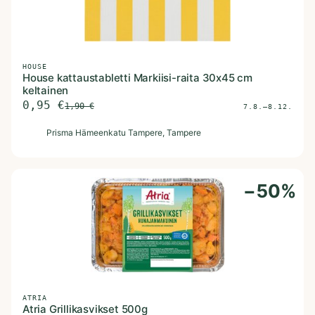
HOUSE
House kattaustabletti Markiisi-raita 30x45 cm
keltainen
0,95
€
1,90
€
7.8.–8.12.
P
Prisma Hämeenkatu Tampere
, Tampere
−
50
%
ATRIA
Atria Grillikasvikset 500g