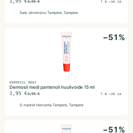
1,95
€
3,95
€
7.8.–30.10.
S
Sale Järvensivu Tampere
, Tampere
−
51
%
DERMOSIL MEDI
Dermosil medi pantenoli huulivoide 15 ml
1,95
€
3,95
€
7.8.–30.10.
S
S-market Hervanta Tampere
, Tampere
−
51
%