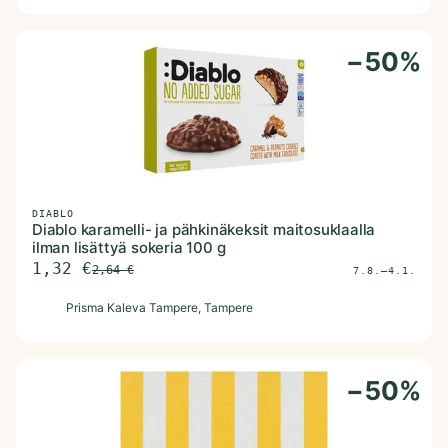
−
50
%
DIABLO
Diablo karamelli- ja pähkinäkeksit maitosuklaalla
ilman lisättyä sokeria 100 g
1,32
€
2,64
€
7.8.–4.1.
P
Prisma Kaleva Tampere
, Tampere
−
50
%