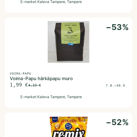
S
S-market Kaleva Tampere
, Tampere
−
53
%
VOIMA-PAPU
Voima-Papu härkäpapu muro
1,99
€
4,19
€
7.8.–30.9.
S
S-market Kaleva Tampere
, Tampere
−
52
%