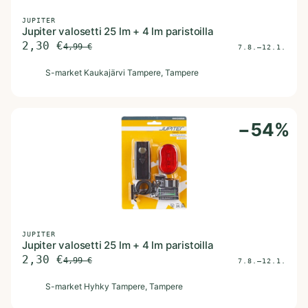
JUPITER
Jupiter valosetti 25 lm + 4 lm paristoilla
2,30
€
4,99
€
7.8.–12.1.
S
S-market Kaukajärvi Tampere
, Tampere
−
54
%
JUPITER
Jupiter valosetti 25 lm + 4 lm paristoilla
2,30
€
4,99
€
7.8.–12.1.
S
S-market Hyhky Tampere
, Tampere