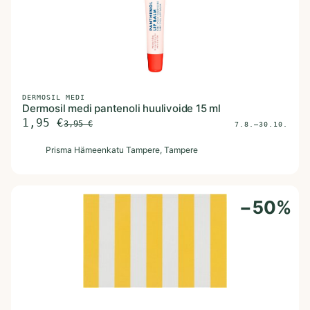
DERMOSIL MEDI
Dermosil medi pantenoli huulivoide 15 ml
1,95
€
3,95
€
7.8.–30.10.
P
Prisma Hämeenkatu Tampere
, Tampere
−
50
%