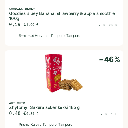
GOODIES BLUEY
Goodies Bluey Banana, strawberry & apple smoothie
100g
0,59
€
1,09
€
7.8.–23.8.
S
S-market Hervanta Tampere
, Tampere
−
46
%
ZHYTOMYR
Zhytomyr Sakura sokerikeksi 185 g
0,48
€
0,89
€
7.8.–4.1.
P
Prisma Kaleva Tampere
, Tampere