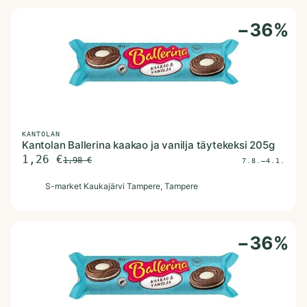
−
36
%
KANTOLAN
Kantolan Ballerina kaakao ja vanilja täytekeksi 205g
1,26
€
1,98
€
7.8.–4.1.
S
S-market Kaukajärvi Tampere
, Tampere
−
36
%