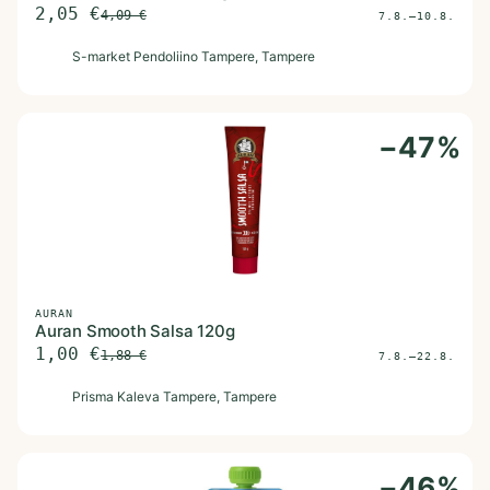
2,05
€
4,09
€
7.8.–10.8.
S
S-market Pendoliino Tampere
, Tampere
−
47
%
AURAN
Auran Smooth Salsa 120g
1,00
€
1,88
€
7.8.–22.8.
P
Prisma Kaleva Tampere
, Tampere
−
46
%