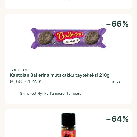
−
66
%
KANTOLAN
Kantolan Ballerina mutakakku täytekeksi 210g
0,68
€
1,98
€
7.8.–4.1.
S
S-market Hyhky Tampere
, Tampere
−
64
%