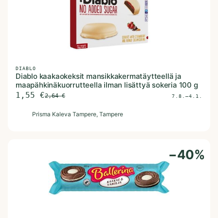
DIABLO
Diablo kaakaokeksit mansikkakermatäytteellä ja
maapähkinäkuorrutteella ilman lisättyä sokeria 100 g
1,55
€
2,64
€
7.8.–4.1.
P
Prisma Kaleva Tampere
, Tampere
−
40
%