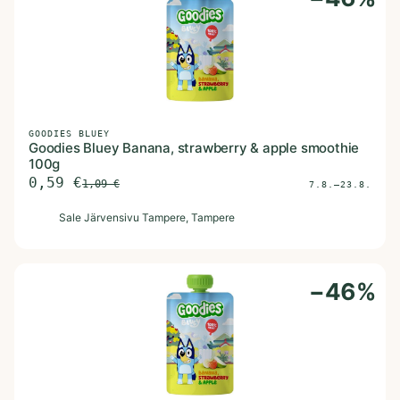
GOODIES BLUEY
Goodies Bluey Banana, strawberry & apple smoothie
100g
0,59
€
1,09
€
7.8.–23.8.
S
Sale Järvensivu Tampere
, Tampere
−
46
%