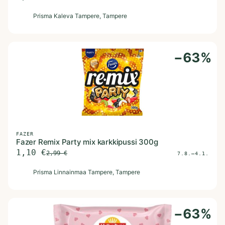
P
Prisma Kaleva Tampere
, Tampere
−
63
%
FAZER
Fazer Remix Party mix karkkipussi 300g
1,10
€
2,99
€
7.8.–4.1.
P
Prisma Linnainmaa Tampere
, Tampere
−
63
%