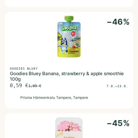
−
46
%
GOODIES BLUEY
Goodies Bluey Banana, strawberry & apple smoothie
100g
0,59
€
1,09
€
7.8.–23.8.
P
Prisma Hämeenkatu Tampere
, Tampere
−
45
%