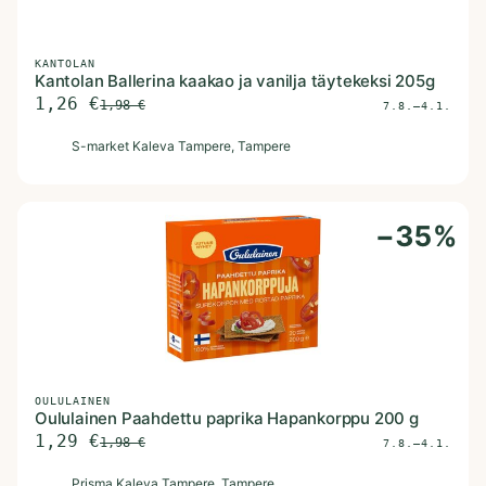
KANTOLAN
Kantolan Ballerina kaakao ja vanilja täytekeksi 205g
1,26
€
1,98
€
7.8.–4.1.
S
S-market Kaleva Tampere
, Tampere
−
35
%
OULULAINEN
Oululainen Paahdettu paprika Hapankorppu 200 g
1,29
€
1,98
€
7.8.–4.1.
P
Prisma Kaleva Tampere
, Tampere