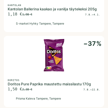
KANTOLAN
Kantolan Ballerina kaakao ja vanilja täytekeksi 205g
1,18
€
1,98
€
7.8.–4.1.
S
S-market Hyhky Tampere
, Tampere
−
37
%
DORITOS
Doritos Pure Paprika maustettu maissilastu 170g
1,50
€
2,38
€
7.8.–22.8.
P
Prisma Kaleva Tampere
, Tampere