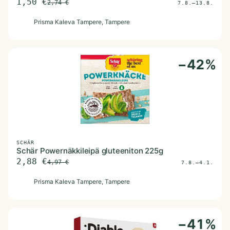
1,50
€
2,74
€
7.8.–13.8.
P
Prisma Kaleva Tampere
, Tampere
−
42
%
SCHÄR
Schär Powernäkkileipä gluteeniton 225g
2,88
€
4,97
€
7.8.–4.1.
P
Prisma Kaleva Tampere
, Tampere
−
41
%