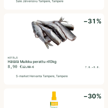
S
Sale Järvensivu Tampere
, Tampere
−
31
%
HÄTÄLÄ
Hätälä Muikku perattu n10kg
8,90
€
12,90
€
7.8.–9.8.
S
S-market Hervanta Tampere
, Tampere
−
30
%