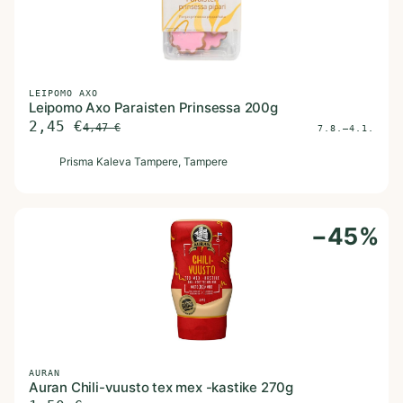
LEIPOMO AXO
Leipomo Axo Paraisten Prinsessa 200g
2,45
€
4,47
€
7.8.–4.1.
P
Prisma Kaleva Tampere
, Tampere
−
45
%
AURAN
Auran Chili-vuusto tex mex -kastike 270g