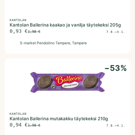
KANTOLAN
Kantolan Ballerina kaakao ja vanilja täytekeksi 205g
0,93
€
1,98
€
7.8.–4.1.
S
S-market Pendoliino Tampere
, Tampere
−
53
%
KANTOLAN
Kantolan Ballerina mutakakku täytekeksi 210g
0,94
€
1,98
€
7.8.–4.1.