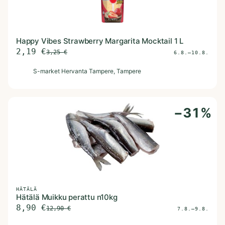
Happy Vibes Strawberry Margarita Mocktail 1 L
2,19
€
3,25
€
6.8.–10.8.
S
S-market Hervanta Tampere
, Tampere
−
31
%
HÄTÄLÄ
Hätälä Muikku perattu n10kg
8,90
€
12,90
€
7.8.–9.8.