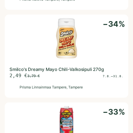
−
34
%
Smilco's Dreamy Mayo Chili-Valkosipuli 270g
2,49
€
3,79
€
7.8.–31.8.
P
Prisma Linnainmaa Tampere
, Tampere
−
33
%