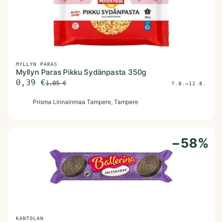
MYLLYN PARAS
Myllyn Paras Pikku Sydänpasta 350g
0,39
€
1,05
€
7.8.–12.8.
P
Prisma Linnainmaa Tampere
, Tampere
−
58
%
KANTOLAN