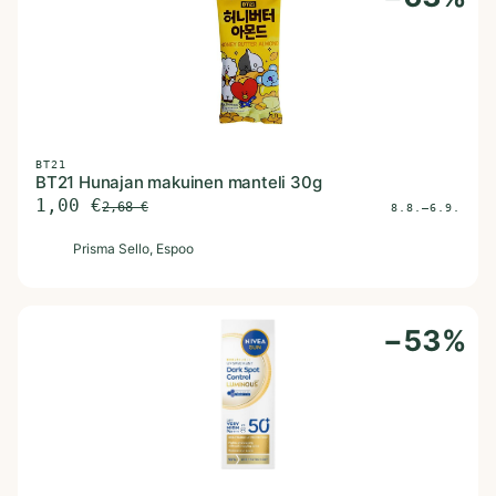
BT21
BT21 Hunajan makuinen manteli 30g
1,00
€
2,68
€
8.8.–6.9.
P
Prisma Sello
, Espoo
−
53
%