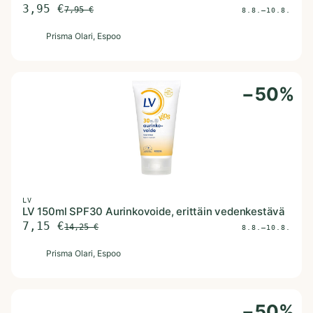
3,95
€
7,95
€
8.8.–10.8.
P
Prisma Olari
, Espoo
−
50
%
LV
LV 150ml SPF30 Aurinkovoide, erittäin vedenkestävä
7,15
€
14,25
€
8.8.–10.8.
P
Prisma Olari
, Espoo
−
50
%