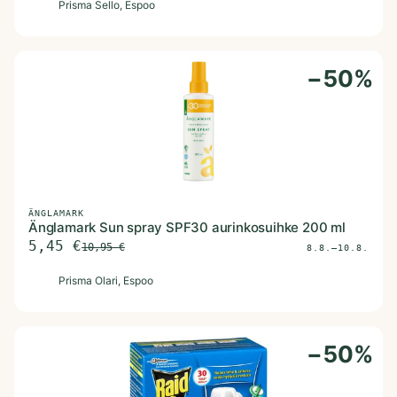
P
Prisma Sello
, Espoo
−
50
%
ÄNGLAMARK
Änglamark Sun spray SPF30 aurinkosuihke 200 ml
5,45
€
10,95
€
8.8.–10.8.
P
Prisma Olari
, Espoo
−
50
%