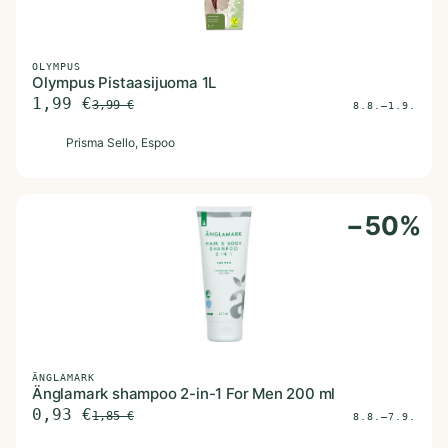
OLYMPUS
Olympus Pistaasijuoma 1L
1,99
€
3,99
€
8.8.–1.9.
P
Prisma Sello
, Espoo
−
50
%
ÄNGLAMARK
Änglamark shampoo 2-in-1 For Men 200 ml
0,93
€
1,85
€
8.8.–7.9.