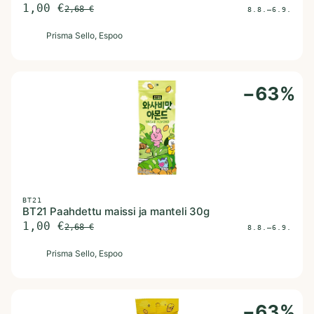
1,00
€
2,68
€
8.8.–6.9.
P
Prisma Sello
, Espoo
−
63
%
BT21
BT21 Paahdettu maissi ja manteli 30g
1,00
€
2,68
€
8.8.–6.9.
P
Prisma Sello
, Espoo
−
63
%