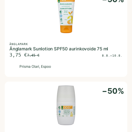
ÄNGLAMARK
Änglamark Sunlotion SPF50 aurinkovoide 75 ml
3,75
€
7,45
€
8.8.–10.8.
P
Prisma Olari
, Espoo
−
50
%