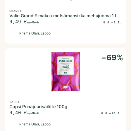
GRANDI
Valio Grandi® makea metsämansikka mehujuoma 1 l
0,49
€
1,75
€
8.8.–9.8.
P
Prisma Olari
, Espoo
−
69
%
CAPSI
Capsi Punajuurisäilöte 100g
0,40
€
1,28
€
8.8.–10.8.
P
Prisma Olari
, Espoo