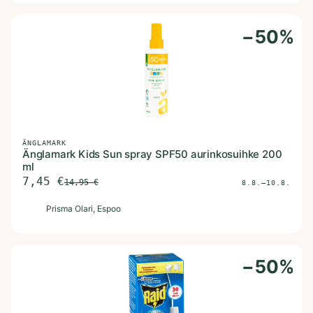
−
50
%
ÄNGLAMARK
Änglamark Kids Sun spray SPF50 aurinkosuihke 200
ml
7,45
€
14,95
€
8.8.–10.8.
P
Prisma Olari
, Espoo
−
50
%