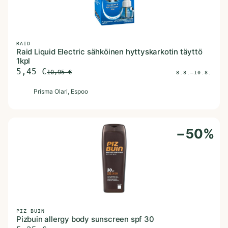
RAID
Raid Liquid Electric sähköinen hyttyskarkotin täyttö
1kpl
5,45
€
10,95
€
8.8.–10.8.
P
Prisma Olari
, Espoo
−
50
%
PIZ BUIN
Pizbuin allergy body sunscreen spf 30