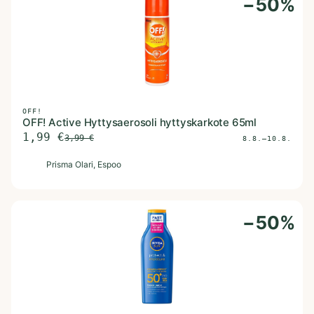
−
50
%
OFF!
OFF! Active Hyttysaerosoli hyttyskarkote 65ml
1,99
€
3,99
€
8.8.–10.8.
P
Prisma Olari
, Espoo
−
50
%