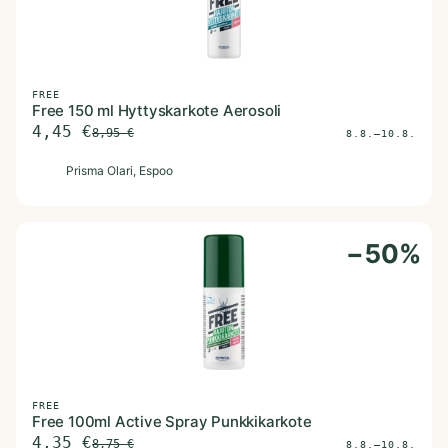
FREE
Free 150 ml Hyttyskarkote Aerosoli
4,45
€
8,95
€
8.8.–10.8.
P
Prisma Olari
, Espoo
−
50
%
FREE
Free 100ml Active Spray Punkkikarkote
4,35
€
8,75
€
8.8.–10.8.