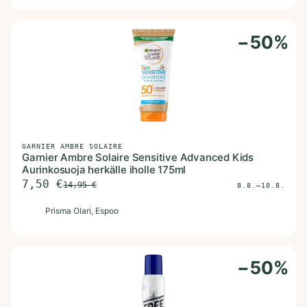
−
50
%
GARNIER AMBRE SOLAIRE
Garnier Ambre Solaire Sensitive Advanced Kids
Aurinkosuoja herkälle iholle 175ml
7,50
€
14,95
€
8.8.–10.8.
P
Prisma Olari
, Espoo
−
50
%