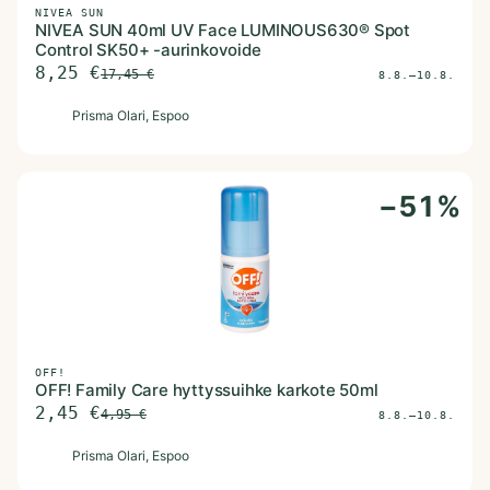
NIVEA SUN
NIVEA SUN 40ml UV Face LUMINOUS630® Spot
Control SK50+ -aurinkovoide
8,25
€
17,45
€
8.8.–10.8.
P
Prisma Olari
, Espoo
−
51
%
OFF!
OFF! Family Care hyttyssuihke karkote 50ml
2,45
€
4,95
€
8.8.–10.8.
P
Prisma Olari
, Espoo