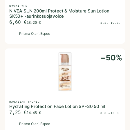
NIVEA SUN
NIVEA SUN 200ml Protect & Moisture Sun Lotion
SK50+ -aurinkosuojavoide
6,60
€
13,20
€
8.8.–10.8.
P
Prisma Olari
, Espoo
−
50
%
HAWAIIAN TROPIC
Hydrating Protection Face Lotion SPF30 50 ml
7,25
€
14,45
€
8.8.–10.8.
P
Prisma Olari
, Espoo