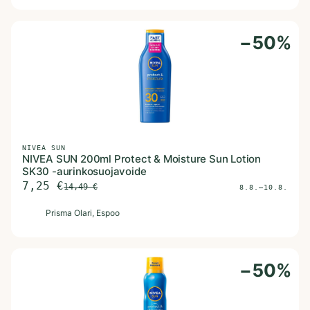
−
50
%
NIVEA SUN
NIVEA SUN 200ml Protect & Moisture Sun Lotion
SK30 -aurinkosuojavoide
7,25
€
14,49
€
8.8.–10.8.
P
Prisma Olari
, Espoo
−
50
%