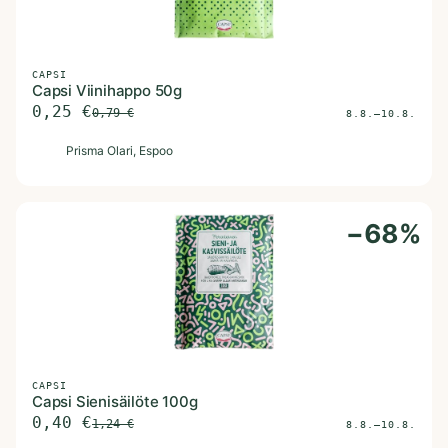
CAPSI
Capsi Viinihappo 50g
0,25
€
0,79
€
8.8.–10.8.
P
Prisma Olari
, Espoo
−
68
%
CAPSI
Capsi Sienisäilöte 100g
0,40
€
1,24
€
8.8.–10.8.