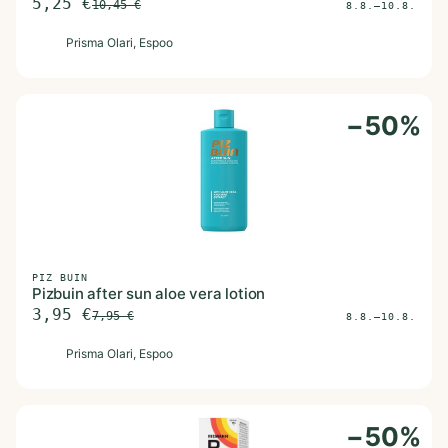
5,25
€
10,45
€
8.8.–10.8.
P
Prisma Olari
, Espoo
−
50
%
PIZ BUIN
Pizbuin after sun aloe vera lotion
3,95
€
7,95
€
8.8.–10.8.
P
Prisma Olari
, Espoo
−
50
%