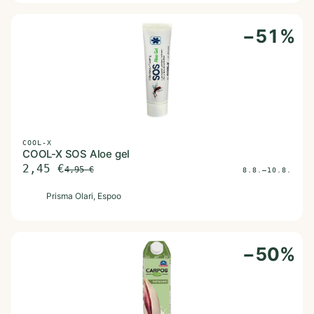
−
51
%
COOL-X
COOL-X SOS Aloe gel
2,45
€
4,95
€
8.8.–10.8.
P
Prisma Olari
, Espoo
−
50
%