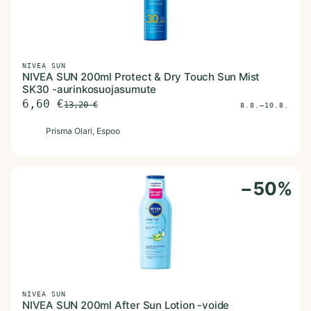
NIVEA SUN
NIVEA SUN 200ml Protect & Dry Touch Sun Mist
SK30 -aurinkosuojasumute
6,60
€
13,20
€
8.8.–10.8.
P
Prisma Olari
, Espoo
−
50
%
NIVEA SUN
NIVEA SUN 200ml After Sun Lotion -voide