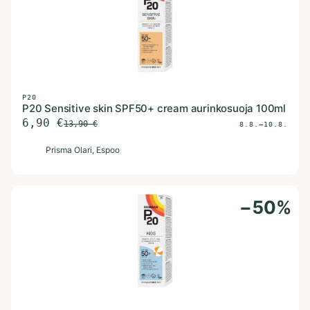
P20
P20 Sensitive skin SPF50+ cream aurinkosuoja 100ml
6,90
€
13,90
€
8.8.–10.8.
P
Prisma Olari
, Espoo
−
50
%