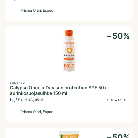
P
Prisma Olari
, Espoo
−
50
%
CALYPSO
Calypso Once a Day sun protection SPF 50+
aurinkosuojasuihke 150 ml
6,95
€
13,85
€
8.8.–10.8.
P
Prisma Olari
, Espoo
−
50
%