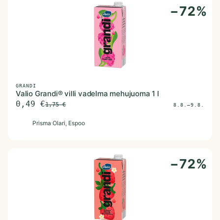
−
72
%
GRANDI
Valio Grandi® villi vadelma mehujuoma 1 l
0,49
€
1,75
€
8.8.–9.8.
P
Prisma Olari
, Espoo
−
72
%