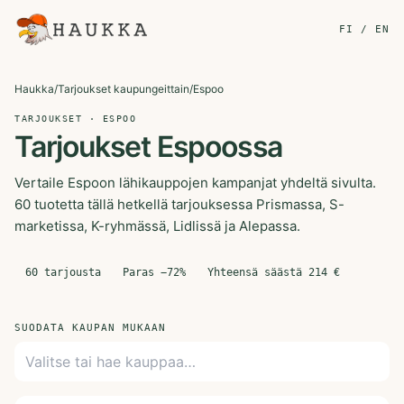
FI / EN
Haukka
/
Tarjoukset kaupungeittain
/
Espoo
TARJOUKSET · ESPOO
Tarjoukset Espoossa
Vertaile Espoon lähikauppojen kampanjat yhdeltä sivulta.
60 tuotetta tällä hetkellä tarjouksessa Prismassa, S-
marketissa, K-ryhmässä, Lidlissä ja Alepassa.
60
tarjousta
Paras −
72
%
Yhteensä säästä
214
€
SUODATA KAUPAN MUKAAN