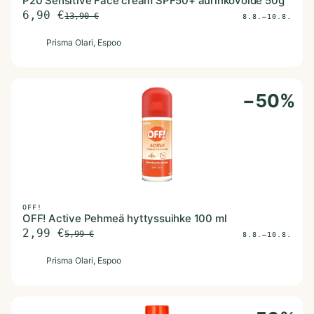
P20 Sensitive Face cream SPF50+ aurinkovoide 50g
6,90
€
13,90
€
8.8.–10.8.
P
Prisma Olari
, Espoo
−
50
%
OFF!
OFF! Active Pehmeä hyttyssuihke 100 ml
2,99
€
5,99
€
8.8.–10.8.
P
Prisma Olari
, Espoo