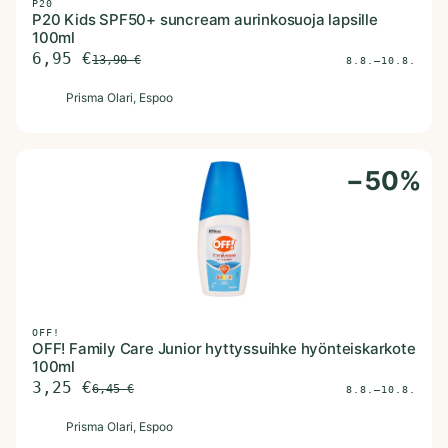
P20
P20 Kids SPF50+ suncream aurinkosuoja lapsille
100ml
6,95
€
13,90
€
8.8.–10.8.
P
Prisma Olari
, Espoo
−
50
%
OFF!
OFF! Family Care Junior hyttyssuihke hyönteiskarkote
100ml
3,25
€
6,45
€
8.8.–10.8.
P
Prisma Olari
, Espoo