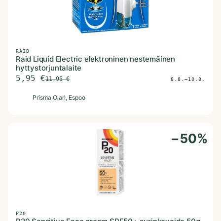
RAID
Raid Liquid Electric elektroninen nestemäinen
hyttystorjuntalaite
5,95
€
11,95
€
8.8.–10.8.
P
Prisma Olari
, Espoo
−
50
%
P20