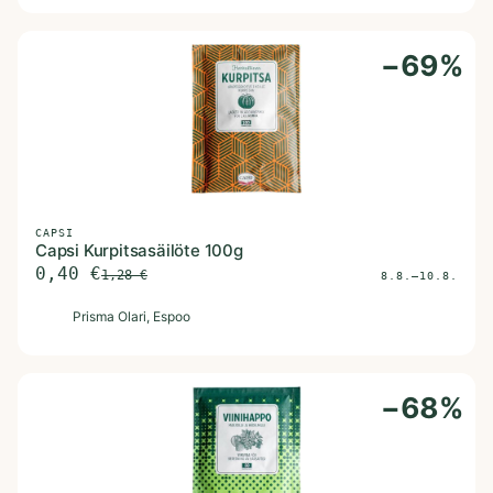
−
69
%
CAPSI
Capsi Kurpitsasäilöte 100g
0,40
€
1,28
€
8.8.–10.8.
P
Prisma Olari
, Espoo
−
68
%