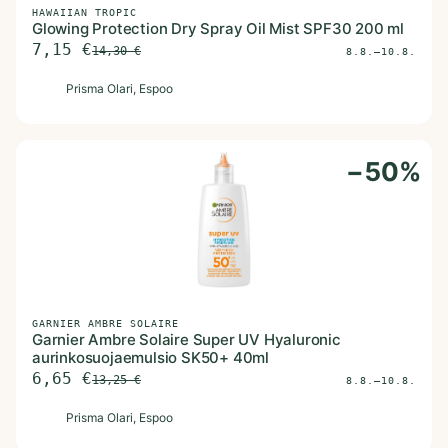
HAWAIIAN TROPIC
Glowing Protection Dry Spray Oil Mist SPF30 200 ml
7,15
€
14,30
€
8.8.–10.8.
P
Prisma Olari
, Espoo
−
50
%
GARNIER AMBRE SOLAIRE
Garnier Ambre Solaire Super UV Hyaluronic
aurinkosuojaemulsio SK50+ 40ml
6,65
€
13,25
€
8.8.–10.8.
P
Prisma Olari
, Espoo