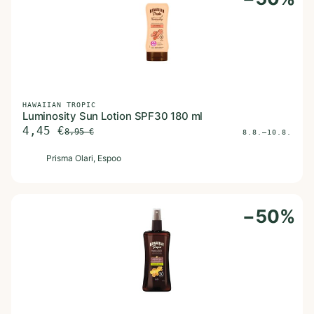
HAWAIIAN TROPIC
Luminosity Sun Lotion SPF30 180 ml
4,45
€
8,95
€
8.8.–10.8.
P
Prisma Olari
, Espoo
−
50
%