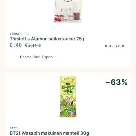
TÖRSLEFFS
Törsleff's Atamon säilöntäaine 25g
0,40
€
1,14
€
8.8.–10.8.
P
Prisma Olari
, Espoo
−
63
%
BT21
BT21 Wasabin makuinen manteli 30g