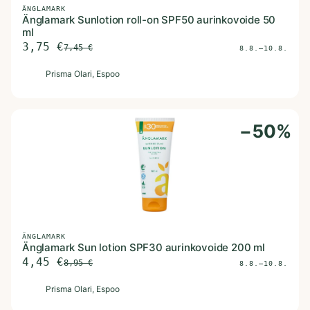
ÄNGLAMARK
Änglamark Sunlotion roll-on SPF50 aurinkovoide 50
ml
3,75
€
7,45
€
8.8.–10.8.
P
Prisma Olari
, Espoo
−
50
%
ÄNGLAMARK
Änglamark Sun lotion SPF30 aurinkovoide 200 ml
4,45
€
8,95
€
8.8.–10.8.
P
Prisma Olari
, Espoo