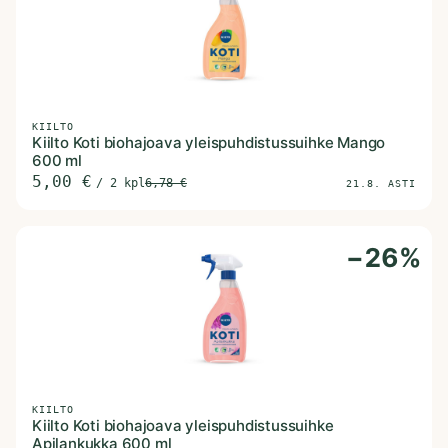
KIILTO
Kiilto Koti biohajoava yleispuhdistussuihke Mango
600 ml
5,00
€
/
2 kpl
6,78
€
21.8. ASTI
−
26
%
KIILTO
Kiilto Koti biohajoava yleispuhdistussuihke
Apilankukka 600 ml