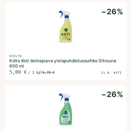
−
26
%
KIILTO
Kiilto Koti biohajoava yleispuhdistussuihke Sitruuna
600 ml
5,00
€
/
2 kpl
6,78
€
21.8. ASTI
−
26
%