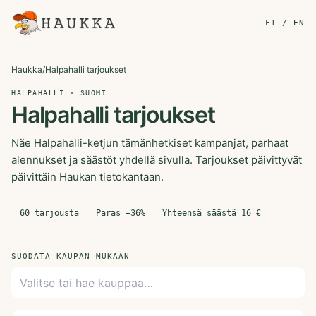
FI / EN
Haukka
/
Halpahalli tarjoukset
HALPAHALLI · SUOMI
Halpahalli tarjoukset
Näe Halpahalli-ketjun tämänhetkiset kampanjat, parhaat
alennukset ja säästöt yhdellä sivulla. Tarjoukset päivittyvät
päivittäin Haukan tietokantaan.
60
tarjousta
Paras −
36
%
Yhteensä säästä
16
€
SUODATA KAUPAN MUKAAN