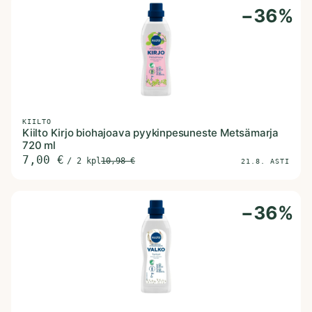
−
36
%
KIILTO
Kiilto Kirjo biohajoava pyykinpesuneste Metsämarja
720 ml
7,00
€
/
2 kpl
10,98
€
21.8. ASTI
−
36
%