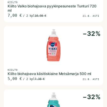
KIILTO
Kiilto Valko biohajoava pyykinpesuneste Tunturi 720
ml
7,00
€
/
2 kpl
10,98
€
21.8. ASTI
−
32
%
KIILTO
Kiilto biohajoava käsitiskiaine Metsämarja 500 ml
5,00
€
/
2 kpl
7,38
€
21.8. ASTI
−
32
%