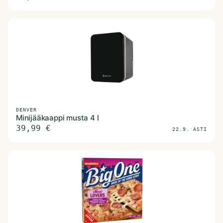
DENVER
Minijääkaappi musta 4 l
39,99
€
22.9. ASTI