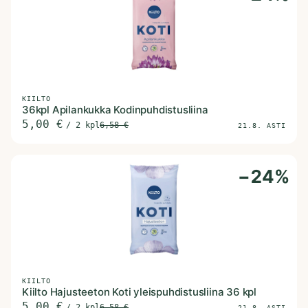
KIILTO
36kpl Apilankukka Kodinpuhdistusliina
5,00
€
/
2 kpl
6,58
€
21.8. ASTI
−
24
%
KIILTO
Kiilto Hajusteeton Koti yleispuhdistusliina 36 kpl
5,00
€
/
2 kpl
6,58
€
21.8. ASTI