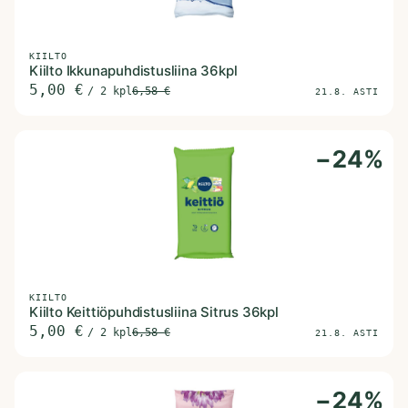
KIILTO
Kiilto Ikkunapuhdistusliina 36kpl
5,00
€
/
2 kpl
6,58
€
21.8. ASTI
−
24
%
KIILTO
Kiilto Keittiöpuhdistusliina Sitrus 36kpl
5,00
€
/
2 kpl
6,58
€
21.8. ASTI
−
24
%