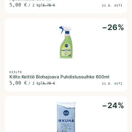
5,00
€
/
2 kpl
6,78
€
21.8. ASTI
−
26
%
KIILTO
Kiilto Keittiö Biohajoava Puhdistussuihke 600ml
5,00
€
/
2 kpl
6,78
€
21.8. ASTI
−
24
%