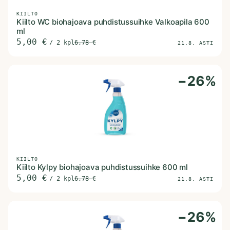
KIILTO
Kiilto WC biohajoava puhdistussuihke Valkoapila 600
ml
5,00
€
/
2 kpl
6,78
€
21.8. ASTI
−
26
%
KIILTO
Kiilto Kylpy biohajoava puhdistussuihke 600 ml
5,00
€
/
2 kpl
6,78
€
21.8. ASTI
−
26
%