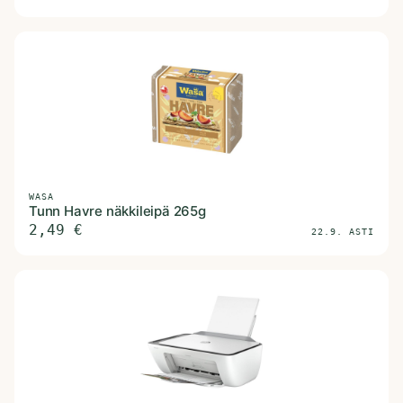
WASA
Tunn Havre näkkileipä 265g
2,49
€
22.9. ASTI