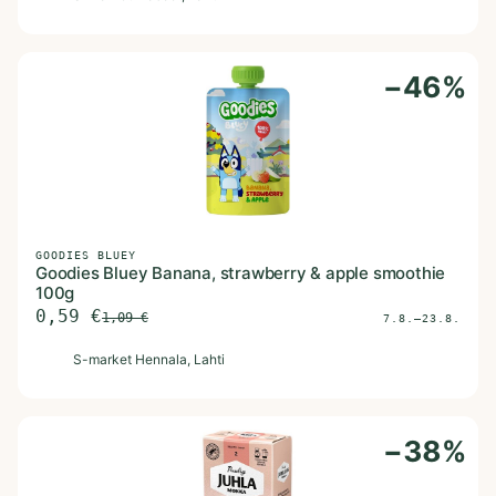
−
46
%
GOODIES BLUEY
Goodies Bluey Banana, strawberry & apple smoothie
100g
0,59
€
1,09
€
7.8.–23.8.
S
S-market Hennala
, Lahti
−
38
%