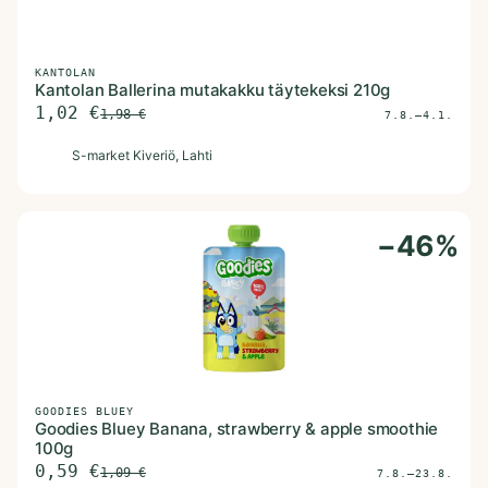
KANTOLAN
Kantolan Ballerina mutakakku täytekeksi 210g
1,02
€
1,98
€
7.8.–4.1.
S
S-market Kiveriö
, Lahti
−
46
%
GOODIES BLUEY
Goodies Bluey Banana, strawberry & apple smoothie
100g
0,59
€
1,09
€
7.8.–23.8.