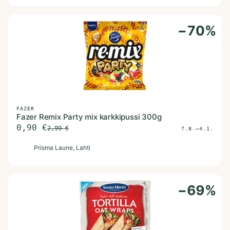
−
70
%
FAZER
Fazer Remix Party mix karkkipussi 300g
0,90
€
2,99
€
7.8.–4.1.
P
Prisma Laune
, Lahti
−
69
%