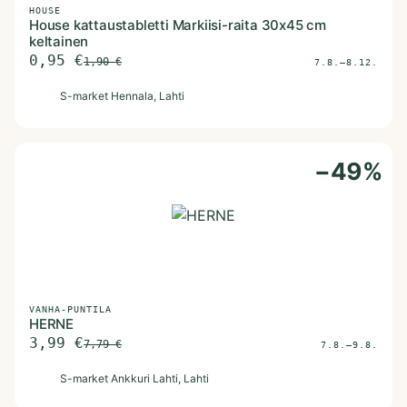
HOUSE
House kattaustabletti Markiisi-raita 30x45 cm
keltainen
0,95
€
1,90
€
7.8.–8.12.
S
S-market Hennala
, Lahti
−
49
%
VANHA-PUNTILA
HERNE
3,99
€
7,79
€
7.8.–9.8.
S
S-market Ankkuri Lahti
, Lahti