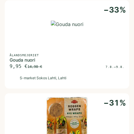
−
33
%
ÅLANDSMEJERIET
Gouda nuori
9,95
€
14,90
€
7.8.–9.8.
S
S-market Sokos Lahti
, Lahti
−
31
%