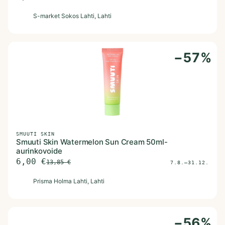
S
S-market Sokos Lahti
, Lahti
−
57
%
SMUUTI SKIN
Smuuti Skin Watermelon Sun Cream 50ml-
aurinkovoide
6,00
€
13,85
€
7.8.–31.12.
P
Prisma Holma Lahti
, Lahti
−
56
%