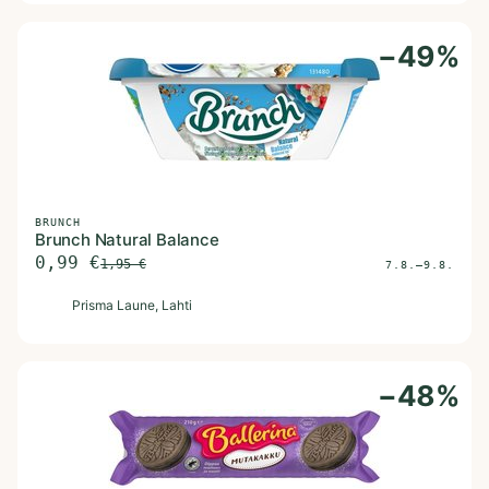
−
49
%
BRUNCH
Brunch Natural Balance
0,99
€
1,95
€
7.8.–9.8.
P
Prisma Laune
, Lahti
−
48
%