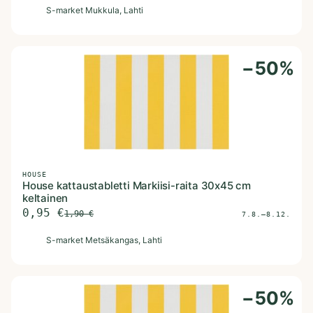
S
S-market Mukkula
, Lahti
−
50
%
HOUSE
House kattaustabletti Markiisi-raita 30x45 cm
keltainen
0,95
€
1,90
€
7.8.–8.12.
S
S-market Metsäkangas
, Lahti
−
50
%