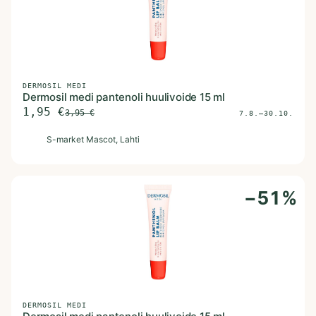
DERMOSIL MEDI
Dermosil medi pantenoli huulivoide 15 ml
1,95
€
3,95
€
7.8.–30.10.
S
S-market Mascot
, Lahti
−
51
%
DERMOSIL MEDI