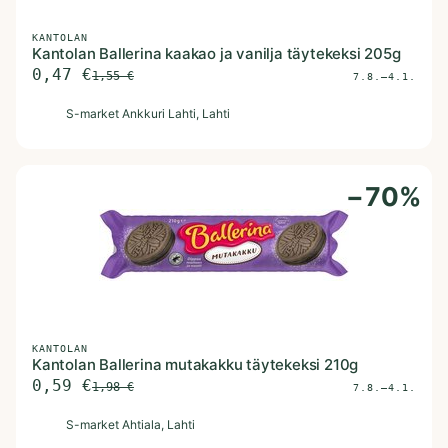
KANTOLAN
Kantolan Ballerina kaakao ja vanilja täytekeksi 205g
0,47
€
1,55
€
7.8.–4.1.
S
S-market Ankkuri Lahti
, Lahti
−
70
%
KANTOLAN
Kantolan Ballerina mutakakku täytekeksi 210g
0,59
€
1,98
€
7.8.–4.1.
S
S-market Ahtiala
, Lahti