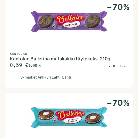
−
70
%
KANTOLAN
Kantolan Ballerina mutakakku täytekeksi 210g
0,59
€
1,98
€
7.8.–4.1.
S
S-market Ankkuri Lahti
, Lahti
−
70
%