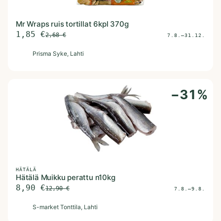
Mr Wraps ruis tortillat 6kpl 370g
1,85
€
2,68
€
7.8.–31.12.
P
Prisma Syke
, Lahti
−
31
%
HÄTÄLÄ
Hätälä Muikku perattu n10kg
8,90
€
12,90
€
7.8.–9.8.
S
S-market Tonttila
, Lahti