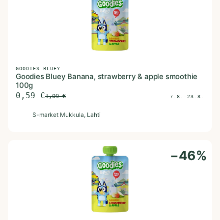
GOODIES BLUEY
Goodies Bluey Banana, strawberry & apple smoothie
100g
0,59
€
1,09
€
7.8.–23.8.
S
S-market Mukkula
, Lahti
−
46
%