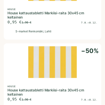
HOUSE
House kattaustabletti Markiisi-raita 30x45 cm
keltainen
0,95
€
1,90
€
7.8.–8.12.
S
S-market Renkomäki
, Lahti
−
50
%
HOUSE
House kattaustabletti Markiisi-raita 30x45 cm
keltainen
0,95
€
1,90
€
7.8.–8.12.