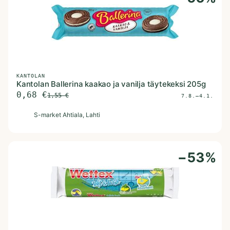
KANTOLAN
Kantolan Ballerina kaakao ja vanilja täytekeksi 205g
0,68
€
1,55
€
7.8.–4.1.
S
S-market Ahtiala
, Lahti
−
53
%