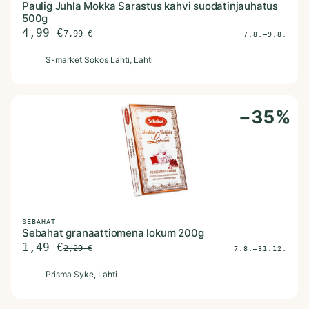
Paulig Juhla Mokka Sarastus kahvi suodatinjauhatus
500g
4,99
€
7,99
€
7.8.–9.8.
S
S-market Sokos Lahti
, Lahti
−
35
%
SEBAHAT
Sebahat granaattiomena lokum 200g
1,49
€
2,29
€
7.8.–31.12.
P
Prisma Syke
, Lahti