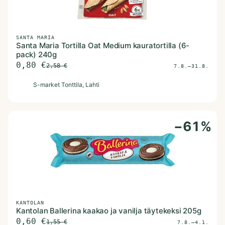
SANTA MARIA
Santa Maria Tortilla Oat Medium kauratortilla (6-
pack) 240g
0,80
€
2,58
€
7.8.–31.8.
S
S-market Tonttila
, Lahti
−
61
%
KANTOLAN
Kantolan Ballerina kaakao ja vanilja täytekeksi 205g
0,60
€
1,55
€
7.8.–4.1.