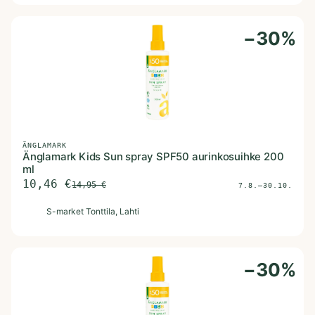
−
30
%
ÄNGLAMARK
Änglamark Kids Sun spray SPF50 aurinkosuihke 200
ml
10,46
€
14,95
€
7.8.–30.10.
S
S-market Tonttila
, Lahti
−
30
%