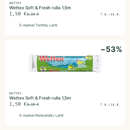
WETTEX
Wettex Soft & Fresh rulla 1,5m
1,50
€
3,19
€
7.8.–16.8.
S
S-market Tonttila
, Lahti
−
53
%
WETTEX
Wettex Soft & Fresh rulla 1,5m
1,50
€
3,19
€
7.8.–16.8.
S
S-market Renkomäki
, Lahti