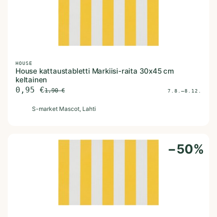
HOUSE
House kattaustabletti Markiisi-raita 30x45 cm
keltainen
0,95
€
1,90
€
7.8.–8.12.
S
S-market Mascot
, Lahti
−
50
%