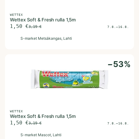
WETTEX
Wettex Soft & Fresh rulla 1,5m
1,50
€
3,19
€
7.8.–16.8.
S
S-market Metsäkangas
, Lahti
−
53
%
WETTEX
Wettex Soft & Fresh rulla 1,5m
1,50
€
3,19
€
7.8.–16.8.
S
S-market Mascot
, Lahti