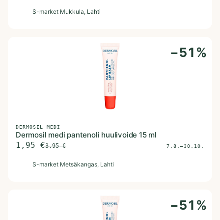
S
S-market Mukkula
, Lahti
−
51
%
DERMOSIL MEDI
Dermosil medi pantenoli huulivoide 15 ml
1,95
€
3,95
€
7.8.–30.10.
S
S-market Metsäkangas
, Lahti
−
51
%