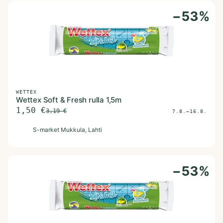
−
53
%
WETTEX
Wettex Soft & Fresh rulla 1,5m
1,50
€
3,19
€
7.8.–16.8.
S
S-market Mukkula
, Lahti
−
53
%