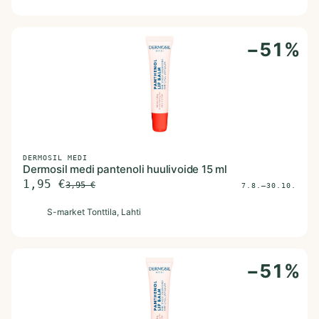
−
51
%
DERMOSIL MEDI
Dermosil medi pantenoli huulivoide 15 ml
1,95
€
3,95
€
7.8.–30.10.
S
S-market Tonttila
, Lahti
−
51
%