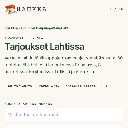
FI / EN
Haukka
/
Tarjoukset kaupungeittain
/
Lahti
TARJOUKSET · LAHTI
Tarjoukset Lahtissa
Vertaile Lahtin lähikauppojen kampanjat yhdeltä sivulta. 60
tuotetta tällä hetkellä tarjouksessa Prismassa, S-
marketissa, K-ryhmässä, Lidlissä ja Alepassa.
60
tarjousta
Paras −
70
%
Yhteensä säästä
127
€
SUODATA KAUPAN MUKAAN