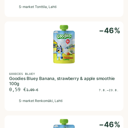
S
S-market Tonttila
, Lahti
−
46
%
GOODIES BLUEY
Goodies Bluey Banana, strawberry & apple smoothie
100g
0,59
€
1,09
€
7.8.–23.8.
S
S-market Renkomäki
, Lahti
−
46
%