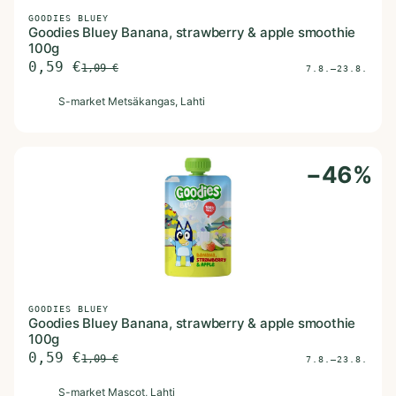
GOODIES BLUEY
Goodies Bluey Banana, strawberry & apple smoothie
100g
0,59
€
1,09
€
7.8.–23.8.
S
S-market Metsäkangas
, Lahti
−
46
%
GOODIES BLUEY
Goodies Bluey Banana, strawberry & apple smoothie
100g
0,59
€
1,09
€
7.8.–23.8.
S
S-market Mascot
, Lahti