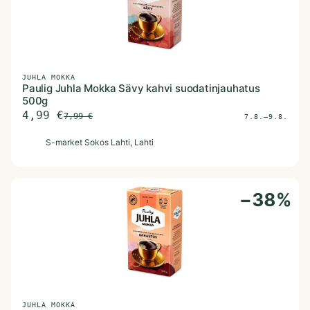
JUHLA MOKKA
Paulig Juhla Mokka Sävy kahvi suodatinjauhatus
500g
4,99
€
7,99
€
7.8.–9.8.
S
S-market Sokos Lahti
, Lahti
−
38
%
JUHLA MOKKA