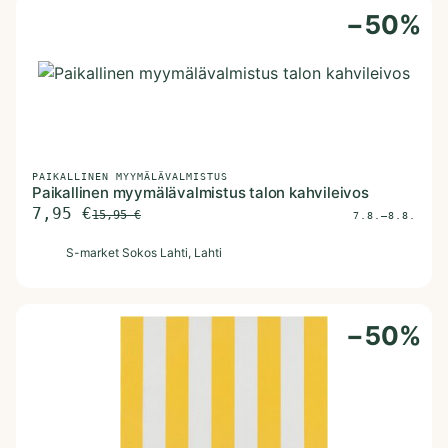
−
50
%
PAIKALLINEN MYYMÄLÄVALMISTUS
Paikallinen myymälävalmistus talon kahvileivos
7,95
€
15,95
€
7.8.–8.8.
S
S-market Sokos Lahti
, Lahti
−
50
%