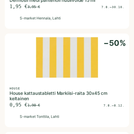
Dermosil medi pantenoli huulivoide 15 ml
1,95
€
3,95
€
7.8.–30.10.
S
S-market Hennala
, Lahti
−
50
%
HOUSE
House kattaustabletti Markiisi-raita 30x45 cm
keltainen
0,95
€
1,90
€
7.8.–8.12.
S
S-market Tonttila
, Lahti