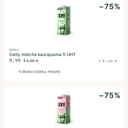
−
75
%
OATLY
Oatly matcha kaurajuoma 1l UHT
0,99
€
3,95
€
7.8.–23.8.
K
K‑Market Sörkka
, Helsinki
−
75
%