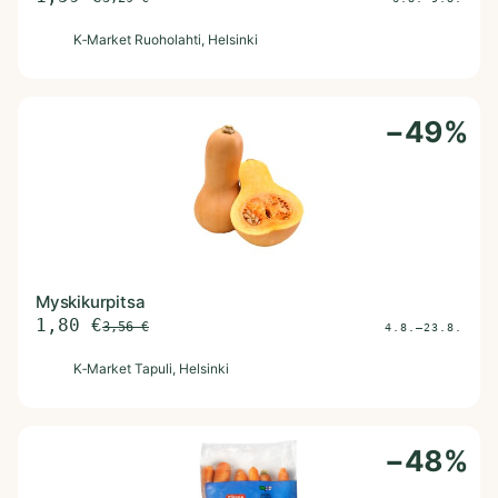
K
K‑Market Ruoholahti
, Helsinki
−
49
%
Myskikurpitsa
1,80
€
3,56
€
4.8.–23.8.
K
K‑Market Tapuli
, Helsinki
−
48
%