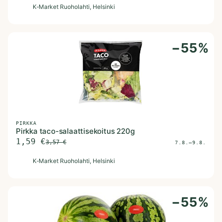
K
K‑Market Ruoholahti
, Helsinki
−
55
%
PIRKKA
Pirkka taco-salaattisekoitus 220g
1,59
€
3,57
€
7.8.–9.8.
K
K‑Market Ruoholahti
, Helsinki
−
55
%