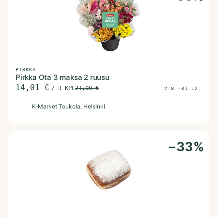
PIRKKA
Pirkka Ota 3 maksa 2 ruusu
14,01
€
/
3 KPL
21,00
€
2.8.–31.12.
K
K‑Market Toukola
, Helsinki
−
33
%