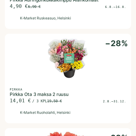
4,90
€
6,90
€
6.8.–16.8.
K
K‑Market Ruskeasuo
, Helsinki
−
28
%
PIRKKA
Pirkka Ota 3 maksa 2 ruusu
14,01
€
/
3 KPL
19,50
€
2.8.–31.12.
K
K‑Market Ruoholahti
, Helsinki