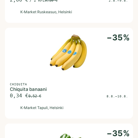
/
2 KPL
3,16
€
2.8.–9.8.
K
K‑Market Ruskeasuo
, Helsinki
−
35
%
CHIQUITA
Chiquita banaani
0,34
€
0,52
€
8.8.–10.8.
K
K‑Market Tapuli
, Helsinki
−
35
%