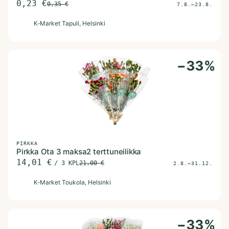
0,23
€
0,35
€
7.8.–23.8.
K
K‑Market Tapuli
, Helsinki
−
33
%
PIRKKA
Pirkka Ota 3 maksa2 terttuneilikka
14,01
€
/
3 KPL
21,00
€
2.8.–31.12.
K
K‑Market Toukola
, Helsinki
−
33
%