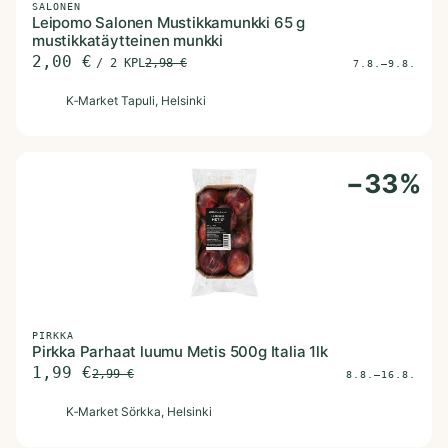
SALONEN
Leipomo Salonen Mustikkamunkki 65 g
mustikkatäytteinen munkki
2,00
€
/
2 KPL
2,98
€
7.8.–9.8.
K
K‑Market Tapuli
, Helsinki
−
33
%
PIRKKA
Pirkka Parhaat luumu Metis 500g Italia 1lk
1,99
€
2,99
€
8.8.–16.8.
K
K‑Market Sörkka
, Helsinki