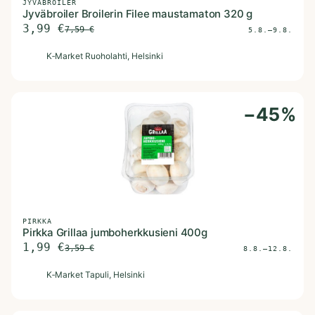
JYVÄBROILER
Jyväbroiler Broilerin Filee maustamaton 320 g
3,99
€
7,59
€
5.8.–9.8.
K
K‑Market Ruoholahti
, Helsinki
−
45
%
PIRKKA
Pirkka Grillaa jumboherkkusieni 400g
1,99
€
3,59
€
8.8.–12.8.
K
K‑Market Tapuli
, Helsinki