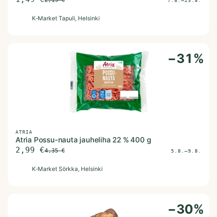
2,19
€
7.8.–23.8.
K
K‑Market Tapuli
, Helsinki
−
31
%
ATRIA
Atria Possu-nauta jauheliha 22 % 400 g
2,99
€
4,35
€
5.8.–9.8.
K
K‑Market Sörkka
, Helsinki
−
30
%