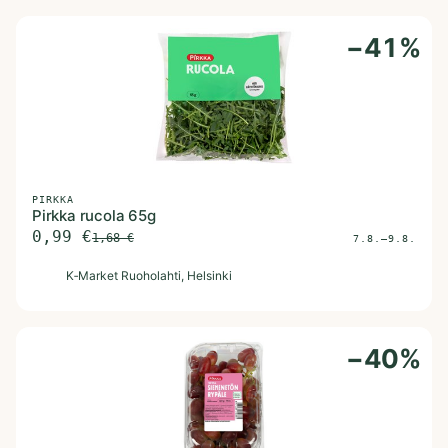
−
41
%
PIRKKA
Pirkka rucola 65g
0,99
€
1,68
€
7.8.–9.8.
K
K‑Market Ruoholahti
, Helsinki
−
40
%