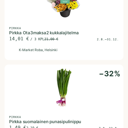
PIRKKA
Pirkka Ota3maksa2 kukkalajitelma
14,01
€
/
3 KPL
21,00
€
2.8.–31.12.
K
K‑Market Roba
, Helsinki
−
32
%
PIRKKA
Pirkka suomalainen punasipulinippu
1,49
€