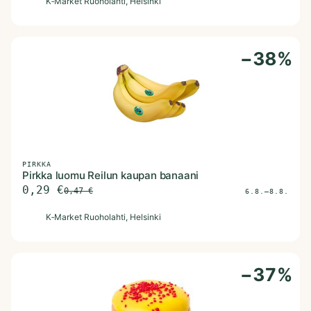
K
K‑Market Ruoholahti
, Helsinki
−
38
%
PIRKKA
Pirkka luomu Reilun kaupan banaani
0,29
€
0,47
€
6.8.–8.8.
K
K‑Market Ruoholahti
, Helsinki
−
37
%