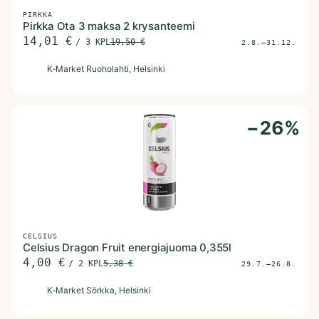
PIRKKA
Pirkka Ota 3 maksa 2 krysanteemi
14,01
€
/
3 KPL
19,50
€
2.8.–31.12.
K
K‑Market Ruoholahti
, Helsinki
−
26
%
CELSIUS
Celsius Dragon Fruit energiajuoma 0,355l
4,00
€
/
2 KPL
5,38
€
29.7.–26.8.
K
K‑Market Sörkka
, Helsinki