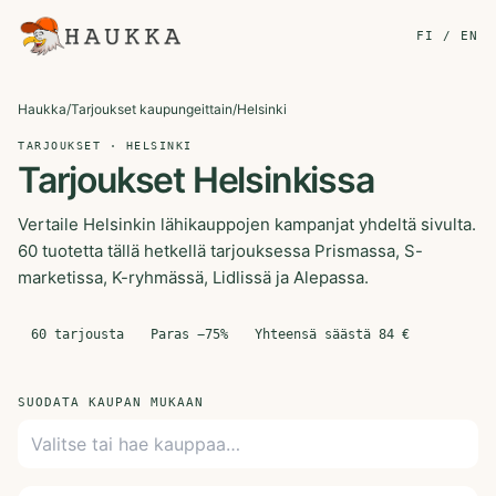
FI / EN
Haukka
/
Tarjoukset kaupungeittain
/
Helsinki
TARJOUKSET · HELSINKI
Tarjoukset Helsinkissa
Vertaile Helsinkin lähikauppojen kampanjat yhdeltä sivulta.
60 tuotetta tällä hetkellä tarjouksessa Prismassa, S-
marketissa, K-ryhmässä, Lidlissä ja Alepassa.
60
tarjousta
Paras −
75
%
Yhteensä säästä
84
€
SUODATA KAUPAN MUKAAN