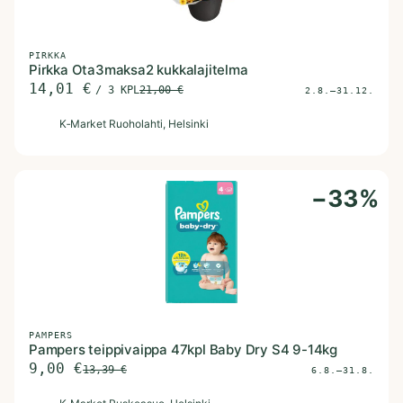
PIRKKA
Pirkka Ota3maksa2 kukkalajitelma
14,01
€
/
3 KPL
21,00
€
2.8.–31.12.
K
K‑Market Ruoholahti
, Helsinki
−
33
%
PAMPERS
Pampers teippivaippa 47kpl Baby Dry S4 9-14kg
9,00
€
13,39
€
6.8.–31.8.