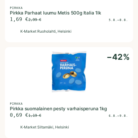
PIRKKA
Pirkka Parhaat luumu Metis 500g Italia 1lk
1,69
€
2,99
€
5.8.–8.8.
K
K‑Market Ruoholahti
, Helsinki
−
42
%
PIRKKA
Pirkka suomalainen pesty varhaisperuna 1kg
0,69
€
1,19
€
6.8.–9.8.
K
K‑Market Siltamäki
, Helsinki