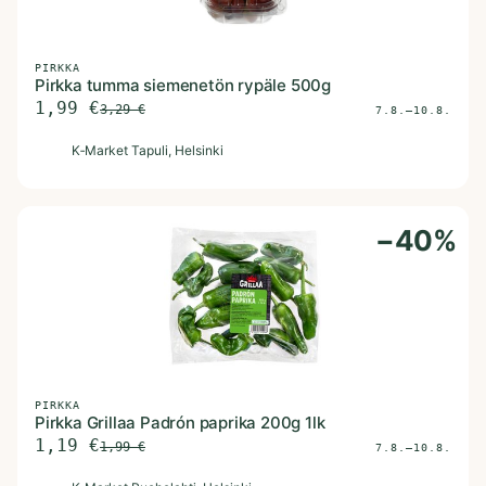
PIRKKA
Pirkka tumma siemenetön rypäle 500g
1,99
€
3,29
€
7.8.–10.8.
K
K‑Market Tapuli
, Helsinki
−
40
%
PIRKKA
Pirkka Grillaa Padrón paprika 200g 1lk
1,19
€
1,99
€
7.8.–10.8.