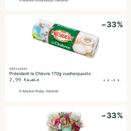
K
K‑Market Ruskeasuo
, Helsinki
−
33
%
PRÉSIDENT
Président le Chèvre 170g vuohenjuusto
2,99
€
4,49
€
4.8.–9.8.
K
K‑Market Roba
, Helsinki
−
33
%