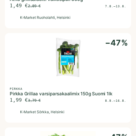
1,49
€
2,89
€
7.8.–13.8.
K
K‑Market Ruoholahti
, Helsinki
−
47
%
PIRKKA
Pirkka Grillaa varsiparsakaalimix 150g Suomi 1lk
1,99
€
3,79
€
8.8.–16.8.
K
K‑Market Sörkka
, Helsinki