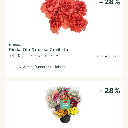
−
28
%
PIRKKA
Pirkka Ota 3 maksa 2 neilikka
14,01
€
/
3 KPL
19,50
€
2.8.–31.12.
K
K‑Market Ruoholahti
, Helsinki
−
28
%