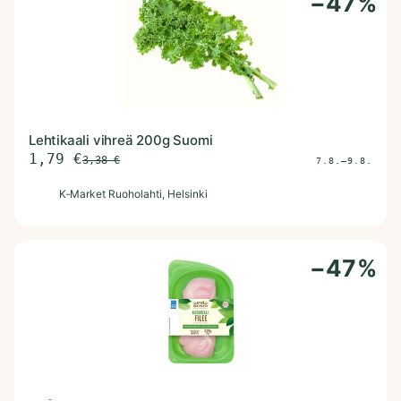
−
47
%
Lehtikaali vihreä 200g Suomi
1,79
€
3,38
€
7.8.–9.8.
K
K‑Market Ruoholahti
, Helsinki
−
47
%