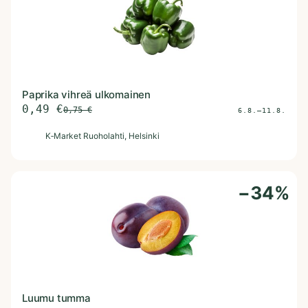
Paprika vihreä ulkomainen
0,49
€
0,75
€
6.8.–11.8.
K
K‑Market Ruoholahti
, Helsinki
−
34
%
Luumu tumma