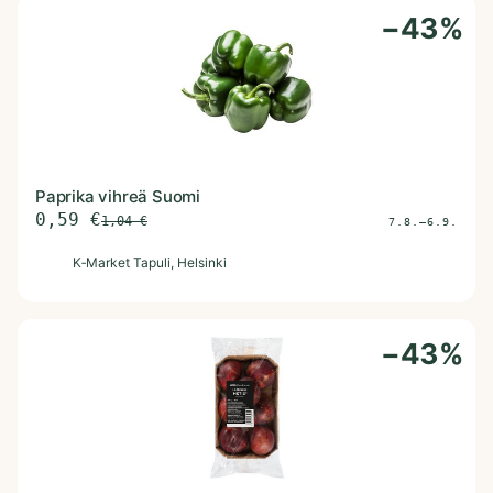
−
43
%
Paprika vihreä Suomi
0,59
€
1,04
€
7.8.–6.9.
K
K‑Market Tapuli
, Helsinki
−
43
%