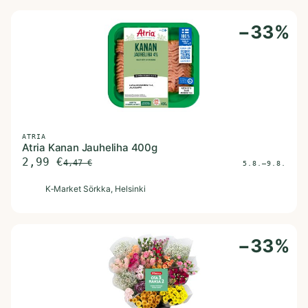
−
33
%
ATRIA
Atria Kanan Jauheliha 400g
2,99
€
4,47
€
5.8.–9.8.
K
K‑Market Sörkka
, Helsinki
−
33
%