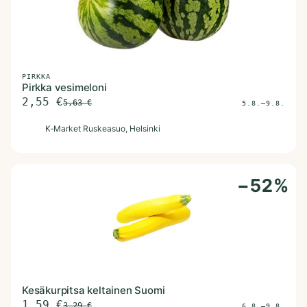
PIRKKA
Pirkka vesimeloni
2,55
€
5,63
€
5.8.–9.8.
K
K‑Market Ruskeasuo
, Helsinki
−
52
%
Kesäkurpitsa keltainen Suomi
1,59
€
3,29
€
6.8.–9.8.