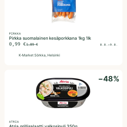
PIRKKA
Pirkka suomalainen kesäporkkana 1kg 1lk
0,99
€
1,89
€
8.8.–9.8.
K
K‑Market Sörkka
, Helsinki
−
48
%
ATRIA
Atria grillisalaatti valkosipuli 350g