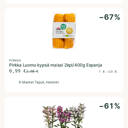
−
67
%
PIRKKA
Pirkka Luomu kypsä maissi 2kpl/400g Espanja
0,99
€
2,98
€
7.8.–23.8.
K
K‑Market Tapuli
, Helsinki
−
61
%