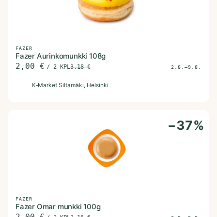
FAZER
Fazer Aurinkomunkki 108g
2,00
€
/
2 KPL
3,18
€
2.8.–9.8.
K
K‑Market Siltamäki
, Helsinki
−
37
%
FAZER
Fazer Omar munkki 100g
2,00
€