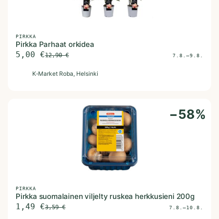
PIRKKA
Pirkka Parhaat orkidea
5,00
€
12,90
€
7.8.–9.8.
K
K‑Market Roba
, Helsinki
−
58
%
PIRKKA
Pirkka suomalainen viljelty ruskea herkkusieni 200g
1,49
€
3,59
€
7.8.–10.8.