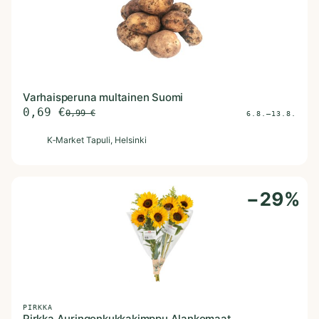
Varhaisperuna multainen Suomi
0,69
€
0,99
€
6.8.–13.8.
K
K‑Market Tapuli
, Helsinki
−
29
%
PIRKKA
Pirkka Auringonkukkakimppu Alankomaat