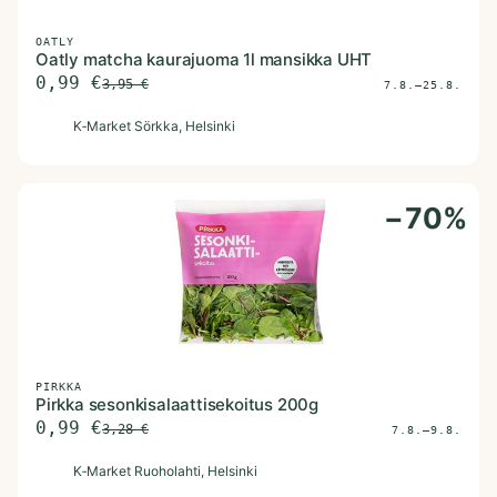
OATLY
Oatly matcha kaurajuoma 1l mansikka UHT
0,99
€
3,95
€
7.8.–25.8.
K
K‑Market Sörkka
, Helsinki
−
70
%
PIRKKA
Pirkka sesonkisalaattisekoitus 200g
0,99
€
3,28
€
7.8.–9.8.
K
K‑Market Ruoholahti
, Helsinki