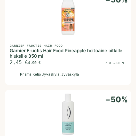
GARNIER FRUCTIS HAIR FOOD
Garnier Fructis Hair Food Pineapple hoitoaine pitkille
hiuksille 350 ml
2,45
€
4,90
€
7.8.–30.9.
P
Prisma Keljo Jyväskylä
, Jyväskylä
−
50
%