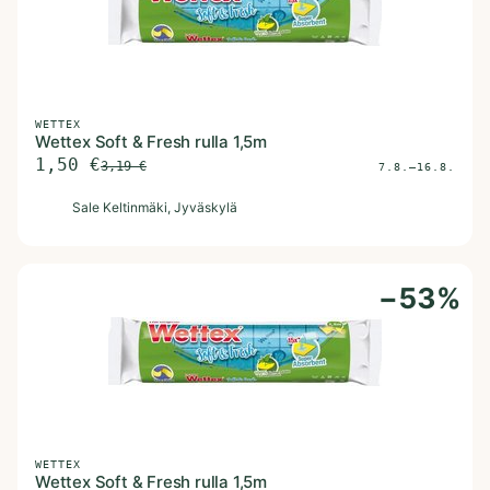
WETTEX
Wettex Soft & Fresh rulla 1,5m
1,50
€
3,19
€
7.8.–16.8.
S
Sale Keltinmäki
, Jyväskylä
−
53
%
WETTEX
Wettex Soft & Fresh rulla 1,5m