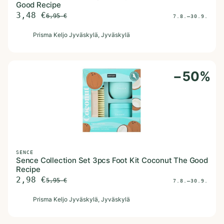
Good Recipe
3,48
€
6,95
€
7.8.–30.9.
P
Prisma Keljo Jyväskylä
, Jyväskylä
−
50
%
SENCE
Sence Collection Set 3pcs Foot Kit Coconut The Good
Recipe
2,98
€
5,95
€
7.8.–30.9.
P
Prisma Keljo Jyväskylä
, Jyväskylä