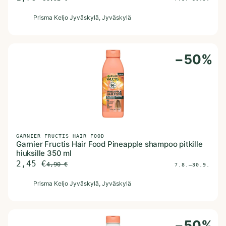
P
Prisma Keljo Jyväskylä
, Jyväskylä
−
50
%
GARNIER FRUCTIS HAIR FOOD
Garnier Fructis Hair Food Pineapple shampoo pitkille
hiuksille 350 ml
2,45
€
4,90
€
7.8.–30.9.
P
Prisma Keljo Jyväskylä
, Jyväskylä
−
50
%