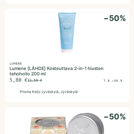
−
50
%
LUMENE
Lumene [LÄHDE] Kosteuttava 2-in-1 hiusten
tehohoito 200 ml
5,80
€
11,59
€
7.8.–30.9.
P
Prisma Keljo Jyväskylä
, Jyväskylä
−
50
%