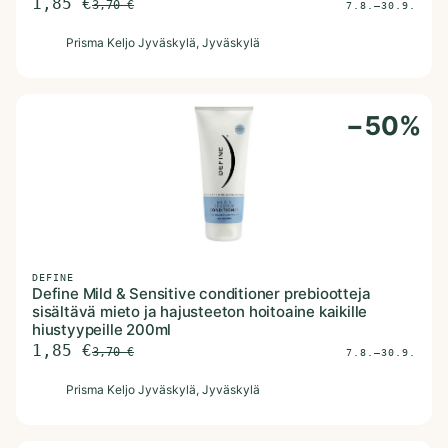
1,85
€
3,70
€
7.8.–30.9.
P
Prisma Keljo Jyväskylä
, Jyväskylä
−
50
%
DEFINE
Define Mild & Sensitive conditioner prebiootteja
sisältävä mieto ja hajusteeton hoitoaine kaikille
hiustyypeille 200ml
1,85
€
3,70
€
7.8.–30.9.
P
Prisma Keljo Jyväskylä
, Jyväskylä