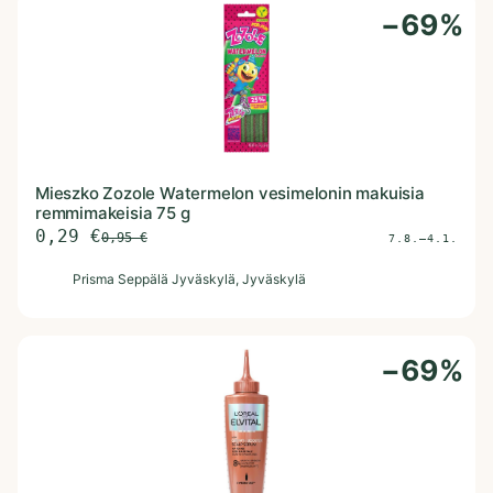
−
69
%
Mieszko Zozole Watermelon vesimelonin makuisia
remmimakeisia 75 g
0,29
€
0,95
€
7.8.–4.1.
P
Prisma Seppälä Jyväskylä
, Jyväskylä
−
69
%