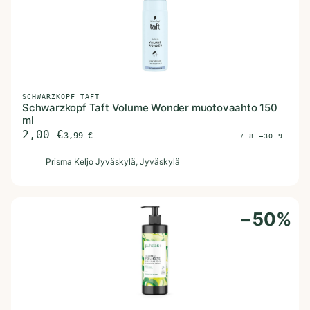
SCHWARZKOPF TAFT
Schwarzkopf Taft Volume Wonder muotovaahto 150
ml
2,00
€
3,99
€
7.8.–30.9.
P
Prisma Keljo Jyväskylä
, Jyväskylä
−
50
%