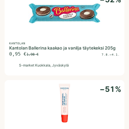
KANTOLAN
Kantolan Ballerina kaakao ja vanilja täytekeksi 205g
0,95
€
1,98
€
7.8.–4.1.
S
S-market Kuokkala
, Jyväskylä
−
51
%