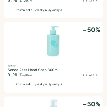
0,98
€
1,95
€
7.8.–30.9.
P
Prisma Keljo Jyväskylä
, Jyväskylä
−
50
%
SENCE
Sence 2ass Hand Soap 300ml
0,98
€
1,95
€
7.8.–30.9.
P
Prisma Keljo Jyväskylä
, Jyväskylä
−
50
%