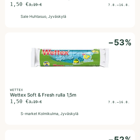
1,50
€
3,19
€
7.8.–16.8.
S
Sale Huhtasuo
, Jyväskylä
−
53
%
WETTEX
Wettex Soft & Fresh rulla 1,5m
1,50
€
3,19
€
7.8.–16.8.
S
S-market Kolmikulma
, Jyväskylä
−
52
%