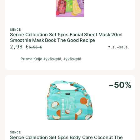
SENCE
Sence Collection Set 5pcs Facial Sheet Mask 20ml
Smoothie Mask Book The Good Recipe
2,98
€
5,95
€
7.8.–30.9.
P
Prisma Keljo Jyväskylä
, Jyväskylä
−
50
%
SENCE
Sence Collection Set 5pcs Body Care Coconut The