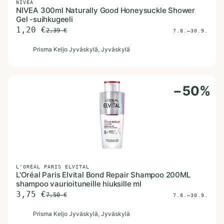
NIVEA
NIVEA 300ml Naturally Good Honeysuckle Shower
Gel -suihkugeeli
1,20
€
2,39
€
7.8.–30.9.
P
Prisma Keljo Jyväskylä
, Jyväskylä
−
50
%
L'ORÉAL PARIS ELVITAL
L'Oréal Paris Elvital Bond Repair Shampoo 200ML
shampoo vaurioituneille hiuksille ml
3,75
€
7,50
€
7.8.–30.9.
P
Prisma Keljo Jyväskylä
, Jyväskylä