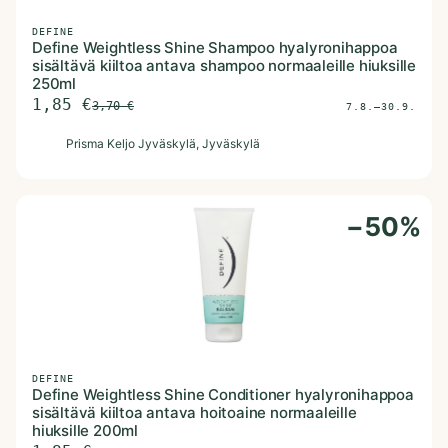
DEFINE
Define Weightless Shine Shampoo hyalyronihappoa
sisältävä kiiltoa antava shampoo normaaleille hiuksille
250ml
1,85
€
3,70
€
7.8.–30.9.
P
Prisma Keljo Jyväskylä
, Jyväskylä
−
50
%
DEFINE
Define Weightless Shine Conditioner hyalyronihappoa
sisältävä kiiltoa antava hoitoaine normaaleille
hiuksille 200ml