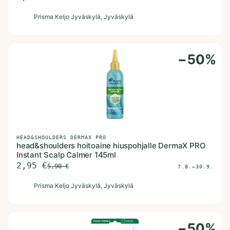
P
Prisma Keljo Jyväskylä
, Jyväskylä
−
50
%
HEAD&SHOULDERS DERMAX PRO
head&shoulders hoitoaine hiuspohjalle DermaX PRO
Instant Scalp Calmer 145ml
2,95
€
5,90
€
7.8.–30.9.
P
Prisma Keljo Jyväskylä
, Jyväskylä
−
50
%