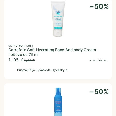
−
50
%
CARREFOUR SOFT
Carrefour Soft Hydrating Face And body Cream
hoitovoide 75 ml
1,05
€
2,10
€
7.8.–30.9.
P
Prisma Keljo Jyväskylä
, Jyväskylä
−
50
%