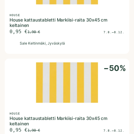
HOUSE
House kattaustabletti Markiisi-raita 30x45 cm
keltainen
0,95
€
1,90
€
7.8.–8.12.
S
Sale Keltinmäki
, Jyväskylä
−
50
%
HOUSE
House kattaustabletti Markiisi-raita 30x45 cm
keltainen
0,95
€
1,90
€
7.8.–8.12.