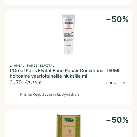
−
50
%
L'ORÉAL PARIS ELVITAL
L'Oréal Paris Elvital Bond Repair Conditioner 150ML
hoitoaine vaurioituneille hiuksille ml
3,75
€
7,50
€
7.8.–30.9.
P
Prisma Keljo Jyväskylä
, Jyväskylä
−
50
%