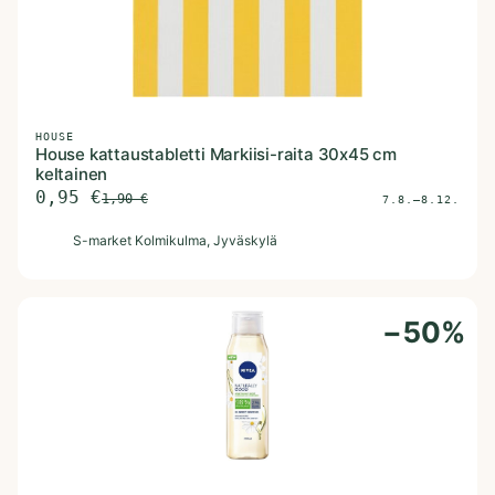
HOUSE
House kattaustabletti Markiisi-raita 30x45 cm
keltainen
0,95
€
1,90
€
7.8.–8.12.
S
S-market Kolmikulma
, Jyväskylä
−
50
%