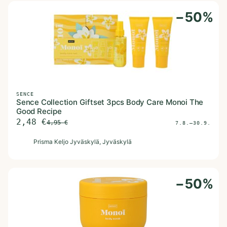
−
50
%
SENCE
Sence Collection Giftset 3pcs Body Care Monoi The
Good Recipe
2,48
€
4,95
€
7.8.–30.9.
P
Prisma Keljo Jyväskylä
, Jyväskylä
−
50
%