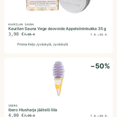
KAURILAN SAUNA
Kaurilan Sauna Vege deovoide Appelsiininkukka 35 g
3,98
€
7,95
€
7.8.–30.9.
P
Prisma Keljo Jyväskylä
, Jyväskylä
−
50
%
IBERO
Ibero Hiusharja jäätelö liila
4,00
€
7,99
€
7.8.–30.9.