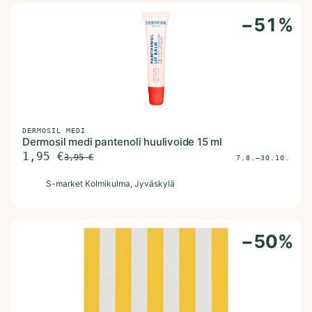
−
51
%
DERMOSIL MEDI
Dermosil medi pantenoli huulivoide 15 ml
1,95
€
3,95
€
7.8.–30.10.
S
S-market Kolmikulma
, Jyväskylä
−
50
%