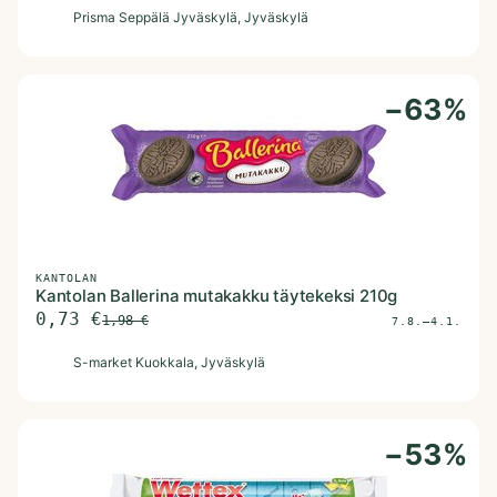
P
Prisma Seppälä Jyväskylä
, Jyväskylä
−
63
%
KANTOLAN
Kantolan Ballerina mutakakku täytekeksi 210g
0,73
€
1,98
€
7.8.–4.1.
S
S-market Kuokkala
, Jyväskylä
−
53
%