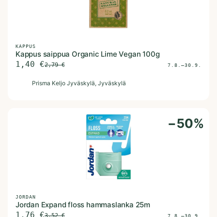
KAPPUS
Kappus saippua Organic Lime Vegan 100g
1,40
€
2,79
€
7.8.–30.9.
P
Prisma Keljo Jyväskylä
, Jyväskylä
−
50
%
JORDAN
Jordan Expand floss hammaslanka 25m
1,76
€
3,52
€
7.8.–30.9.