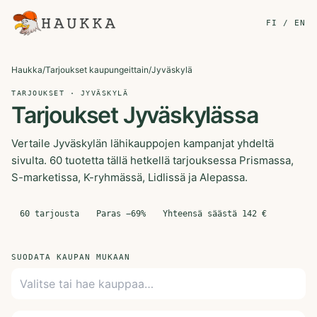
FI / EN
Haukka
/
Tarjoukset kaupungeittain
/
Jyväskylä
TARJOUKSET · JYVÄSKYLÄ
Tarjoukset Jyväskylässa
Vertaile Jyväskylän lähikauppojen kampanjat yhdeltä
sivulta. 60 tuotetta tällä hetkellä tarjouksessa Prismassa,
S-marketissa, K-ryhmässä, Lidlissä ja Alepassa.
60
tarjousta
Paras −
69
%
Yhteensä säästä
142
€
SUODATA KAUPAN MUKAAN