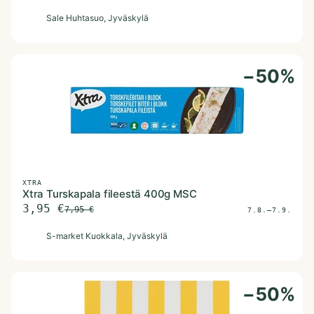
S
Sale Huhtasuo
, Jyväskylä
−
50
%
XTRA
Xtra Turskapala fileestä 400g MSC
3,95
€
7,95
€
7.8.–7.9.
S
S-market Kuokkala
, Jyväskylä
−
50
%