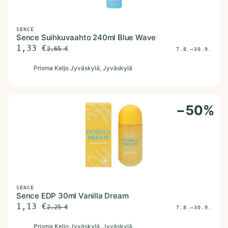
SENCE
Sence Suihkuvaahto 240ml Blue Wave
1,33
€
2,65
€
7.8.–30.9.
P
Prisma Keljo Jyväskylä
, Jyväskylä
−
50
%
SENCE
Sence EDP 30ml Vanilla Dream
1,13
€
2,25
€
7.8.–30.9.
P
Prisma Keljo Jyväskylä
, Jyväskylä