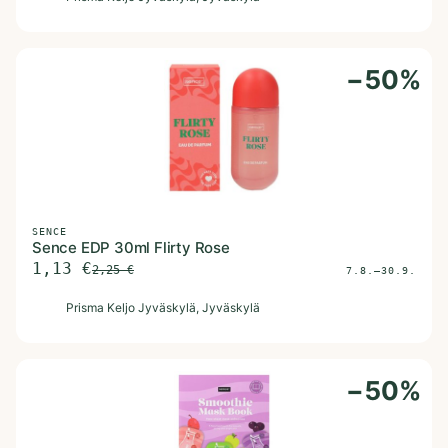
−
50
%
SENCE
Sence EDP 30ml Flirty Rose
1,13
€
2,25
€
7.8.–30.9.
P
Prisma Keljo Jyväskylä
, Jyväskylä
−
50
%