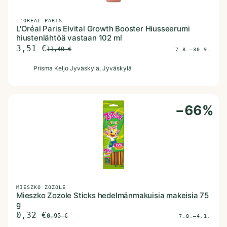
L'ORÉAL PARIS
L'Oréal Paris Elvital Growth Booster Hiusseerumi
hiustenlähtöä vastaan 102 ml
3,51
€
11,40
€
7.8.–30.9.
P
Prisma Keljo Jyväskylä
, Jyväskylä
−
66
%
MIESZKO ZOZOLE
Mieszko Zozole Sticks hedelmänmakuisia makeisia 75
g
0,32
€
0,95
€
7.8.–4.1.