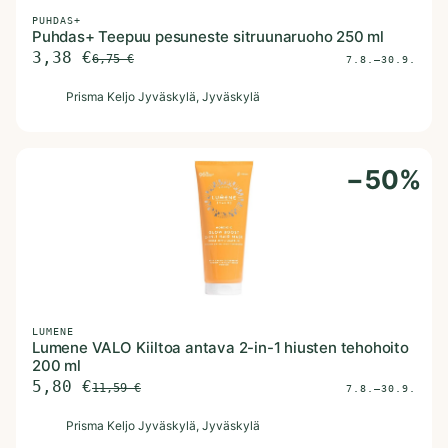
PUHDAS+
Puhdas+ Teepuu pesuneste sitruunaruoho 250 ml
3,38
€
6,75
€
7.8.–30.9.
P
Prisma Keljo Jyväskylä
, Jyväskylä
−
50
%
LUMENE
Lumene VALO Kiiltoa antava 2-in-1 hiusten tehohoito
200 ml
5,80
€
11,59
€
7.8.–30.9.
P
Prisma Keljo Jyväskylä
, Jyväskylä