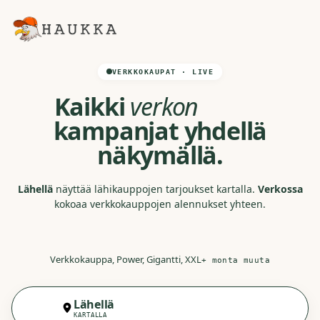
VERKKOKAUPAT · LIVE
Kaikki
verkon
kampanjat yhdellä
näkymällä.
Lähellä
näyttää lähikauppojen tarjoukset kartalla.
Verkossa
kokoaa verkkokauppojen alennukset yhteen.
Verkkokauppa
,
Power
,
Gigantti
,
XXL
+ monta muuta
Lähellä
Verkossa
KARTALLA
VERKKOKAUPAT