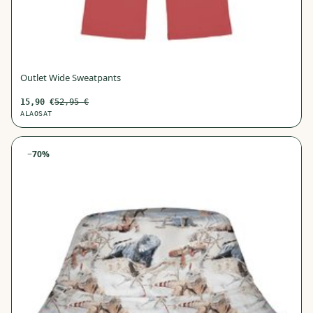
Outlet Wide Sweatpants
15,90
€
52,95
€
ALAOSAT
−
70
%