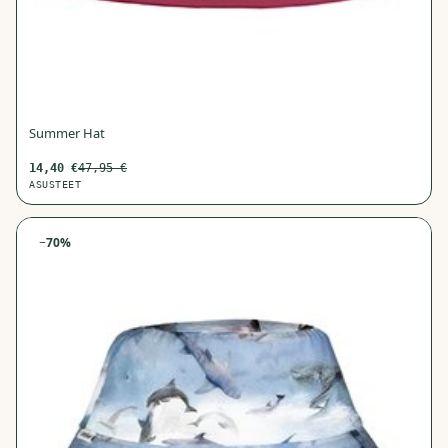
Summer Hat
14,40
€
47,95
€
ASUSTEET
−
70
%