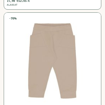
15,90
€
52,95
€
ALAOSAT
−
70
%