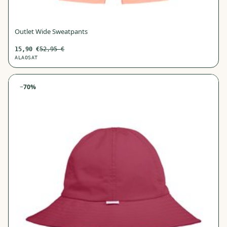
Outlet Wide Sweatpants
15,90
€
52,95
€
ALAOSAT
−
70
%