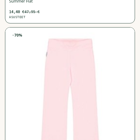
Summer Hat
14,40
€
47,95
€
ASUSTEET
−
70
%