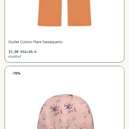
Outlet Cotton Flare Sweatpants
15,90
€
52,95
€
ALAOSAT
−
70
%