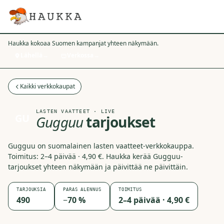
Haukka kokoaa Suomen kampanjat yhteen näkymään.
Lähellä
→
Verkossa
→
Kaikki verkkokaupat
LASTEN VAATTEET
· LIVE
GU
Gugguu
tarjoukset
Gugguu on suomalainen lasten vaatteet-verkkokauppa.
Toimitus: 2–4 päivää · 4,90 €. Haukka kerää Gugguu-
tarjoukset yhteen näkymään ja päivittää ne päivittäin.
TARJOUKSIA
PARAS ALENNUS
TOIMITUS
490
−70 %
2–4 päivää · 4,90 €