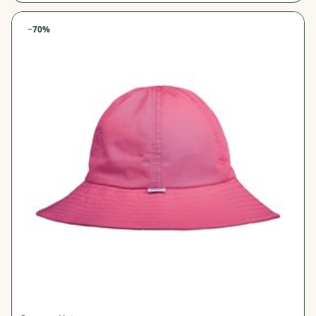
−
70
%