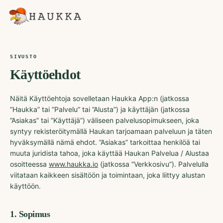
SIVUSTO
Käyttöehdot
Näitä Käyttöehtoja sovelletaan Haukka App:n (jatkossa
”Haukka” tai ”Palvelu” tai ”Alusta”) ja käyttäjän (jatkossa
”Asiakas” tai ”Käyttäjä”) väliseen palvelusopimukseen, joka
syntyy rekisteröitymällä Haukan tarjoamaan palveluun ja täten
hyväksymällä nämä ehdot. ”Asiakas” tarkoittaa henkilöä tai
muuta juridista tahoa, joka käyttää Haukan Palvelua / Alustaa
osoitteessa
www.haukka.io
(jatkossa ”Verkkosivu”). Palvelulla
viitataan kaikkeen sisältöön ja toimintaan, joka liittyy alustan
käyttöön.
1
.
Sopimus