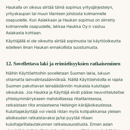
Haukalla on oikeus siirtää tämä sopimus yritysjärjestelyn,
yrityskaupan tai muun tilanteen johdosta kolmannelle
osapuolelle. Kun Asiakkaan ja Haukan sopimus on siirretty
kolmannelle osapuolelle, lakkaa Haukka Oy:n vastuu
Asiakasta kohtaan.
Käyttäjällä ei ole oikeutta siirtää sopimusta tai käyttöoikeutta
edelleen ilman Haukan ennakollista suostumusta.
12
.
Sovellettava laki ja erimielisyyksien ratkaiseminen
Näihin Käyttöehtoihin sovelletaan Suomen lakia, lukuun
ottamatta lainvalintasäännöksiä. Näillä Käyttöehdoilla ei rajata
Suomen pakottavan lainsäädännön mukaisia kuluttajan
oikeuksia. Jos Haukka ja Käyttäjä eivät pääse neuvotteluteitse
yhteisymmärrykseen mahdollisessa riitatilanteessa,
ratkaistaan riita ensiasteena Helsingin käräjäoikeudessa.
Kuluttajakäyttäjä voi viedä riidan myös kotipaikkansa yleisen
alioikeuden ratkaistavaksi ja/tai pyytää riitaan
kuluttajariitalautakunnan ratkaisusuositusta. Ennen asian