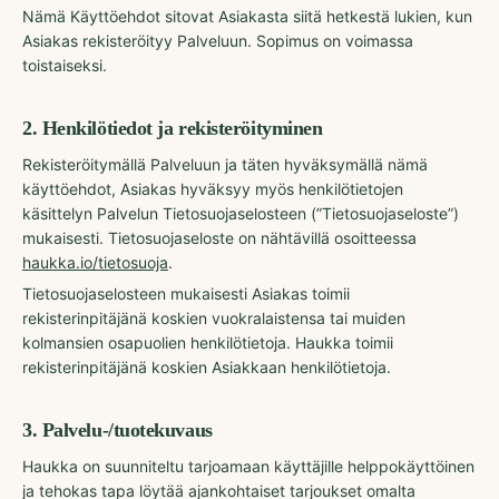
Nämä Käyttöehdot sitovat Asiakasta siitä hetkestä lukien, kun
Asiakas rekisteröityy Palveluun. Sopimus on voimassa
toistaiseksi.
2
.
Henkilötiedot ja rekisteröityminen
Rekisteröitymällä Palveluun ja täten hyväksymällä nämä
käyttöehdot, Asiakas hyväksyy myös henkilötietojen
käsittelyn Palvelun Tietosuojaselosteen (”Tietosuojaseloste”)
mukaisesti. Tietosuojaseloste on nähtävillä osoitteessa
haukka.io/tietosuoja
.
Tietosuojaselosteen mukaisesti Asiakas toimii
rekisterinpitäjänä koskien vuokralaistensa tai muiden
kolmansien osapuolien henkilötietoja. Haukka toimii
rekisterinpitäjänä koskien Asiakkaan henkilötietoja.
3
.
Palvelu-/tuotekuvaus
Haukka on suunniteltu tarjoamaan käyttäjille helppokäyttöinen
ja tehokas tapa löytää ajankohtaiset tarjoukset omalta