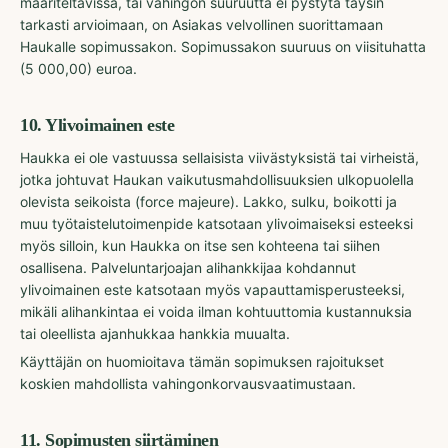
määriteltävissä, tai vahingon suuruutta ei pystytä täysin
tarkasti arvioimaan, on Asiakas velvollinen suorittamaan
Haukalle sopimussakon. Sopimussakon suuruus on viisituhatta
(5 000,00) euroa.
10
.
Ylivoimainen este
Haukka ei ole vastuussa sellaisista viivästyksistä tai virheistä,
jotka johtuvat Haukan vaikutusmahdollisuuksien ulkopuolella
olevista seikoista (force majeure). Lakko, sulku, boikotti ja
muu työtaistelutoimenpide katsotaan ylivoimaiseksi esteeksi
myös silloin, kun Haukka on itse sen kohteena tai siihen
osallisena. Palveluntarjoajan alihankkijaa kohdannut
ylivoimainen este katsotaan myös vapauttamisperusteeksi,
mikäli alihankintaa ei voida ilman kohtuuttomia kustannuksia
tai oleellista ajanhukkaa hankkia muualta.
Käyttäjän on huomioitava tämän sopimuksen rajoitukset
koskien mahdollista vahingonkorvausvaatimustaan.
11
.
Sopimusten siirtäminen