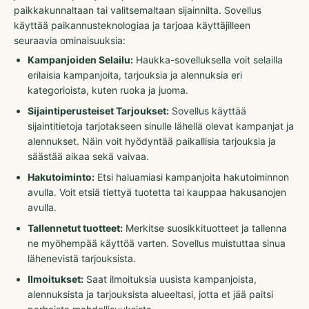
paikkakunnaltaan tai valitsemaltaan sijainnilta. Sovellus
käyttää paikannusteknologiaa ja tarjoaa käyttäjilleen
seuraavia ominaisuuksia:
Kampanjoiden Selailu:
Haukka-sovelluksella voit selailla
erilaisia kampanjoita, tarjouksia ja alennuksia eri
kategorioista, kuten ruoka ja juoma.
Sijaintiperusteiset Tarjoukset:
Sovellus käyttää
sijaintitietoja tarjotakseen sinulle lähellä olevat kampanjat ja
alennukset. Näin voit hyödyntää paikallisia tarjouksia ja
säästää aikaa sekä vaivaa.
Hakutoiminto:
Etsi haluamiasi kampanjoita hakutoiminnon
avulla. Voit etsiä tiettyä tuotetta tai kauppaa hakusanojen
avulla.
Tallennetut tuotteet:
Merkitse suosikkituotteet ja tallenna
ne myöhempää käyttöä varten. Sovellus muistuttaa sinua
lähenevistä tarjouksista.
Ilmoitukset:
Saat ilmoituksia uusista kampanjoista,
alennuksista ja tarjouksista alueeltasi, jotta et jää paitsi