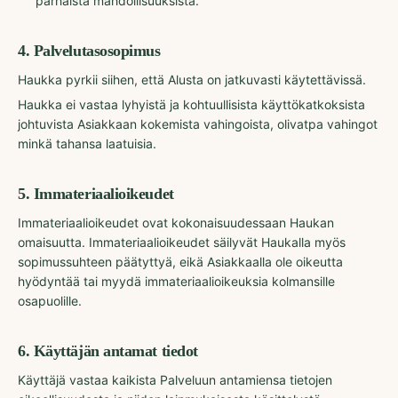
parhaista mahdollisuuksista.
4
.
Palvelutasosopimus
Haukka pyrkii siihen, että Alusta on jatkuvasti käytettävissä.
Haukka ei vastaa lyhyistä ja kohtuullisista käyttökatkoksista
johtuvista Asiakkaan kokemista vahingoista, olivatpa vahingot
minkä tahansa laatuisia.
5
.
Immateriaalioikeudet
Immateriaalioikeudet ovat kokonaisuudessaan Haukan
omaisuutta. Immateriaalioikeudet säilyvät Haukalla myös
sopimussuhteen päätyttyä, eikä Asiakkaalla ole oikeutta
hyödyntää tai myydä immateriaalioikeuksia kolmansille
osapuolille.
6
.
Käyttäjän antamat tiedot
Käyttäjä vastaa kaikista Palveluun antamiensa tietojen