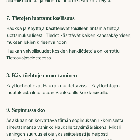
oikeellisuudesta ja niiden lainmukaisesta käsittelystä.
7
.
Tietojen luottamuksellisuus
Haukka ja Käyttäjä käsittelevät toisilleen antamia tietoja
luottamuksellisesti. Tiedot käsittävät kaiken kanssakäymisen,
mukaan lukien kirjeenvaihdon.
Haukan velvollisuudet koskien henkilötietoja on kerrottu
Tietosuojaselosteessa.
8
.
Käyttöehtojen muuttaminen
Käyttöehdot ovat Haukan muutettavissa. Käyttöehtojen
muutoksista ilmoitetaan Asiakkaalle Verkkosivuilla.
9
.
Sopimussakko
Asiakkaan on korvattava tämän sopimuksen rikkomisesta
aiheuttamansa vahinko Haukalle täysimääräisenä. Mikäli
vahingon suuruus ei ole yksiselitteisesti ja helposti