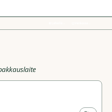
Lähellä
→
Verkossa
→
pakkauslaite