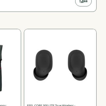
 Power
→
Jaa
−
70
%
−
68
%
eppu,
FEEL CORE 300 LITE True Wireless -