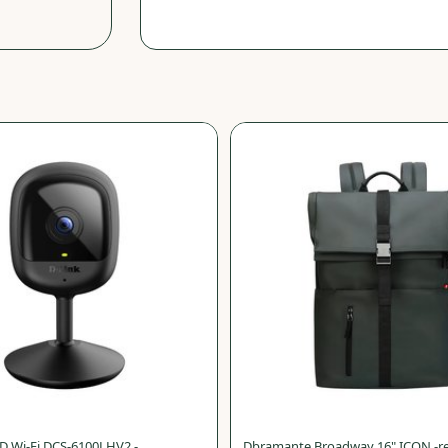
Avaa
−
75
%
HD Wi-Fi DCS-6100LHV2 -
Dbramante Broadway 16" ICON -r