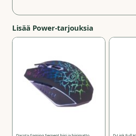
Lisää
Power
-tarjouksia
−
78
%
Dacota Gaming Serpent hiiri ja hiirimatto
D-Link Full 