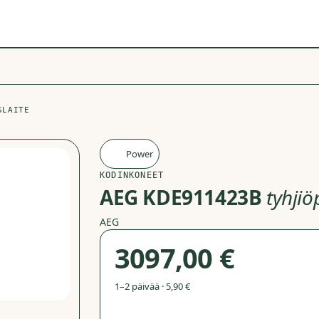
SLAITE
Power
P
KODINKONEET
AEG KDE911423B
tyhjiö
AEG
3097,00 €
1–2 päivää · 5,90 €