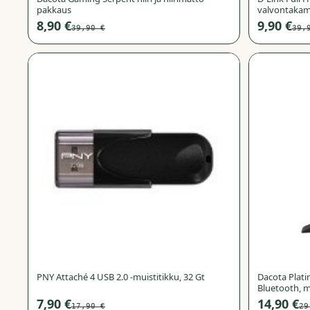
pakkaus
valvontaka
8,90 €
9,90 €
39,90 €
39,
−
56
%
PNY Attaché 4 USB 2.0 -muistitikku, 32 Gt
Dacota Plati
Bluetooth, 
7,90 €
14,90 €
17,90 €
29