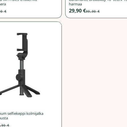
mera
harmaa
29,90 €
90 €
99,90 €
−
50
%
num selfiekeppi kolmijalka
musta
,90 €