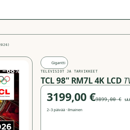
2026)
Gigantti
G
−
68
%
TELEVISIOT JA TARVIKKEET
TCL 98" RM7L 4K LCD
T
3199,00 €
9899,00 €
SÄ
2–3 päivää · ilmainen
Avaa 