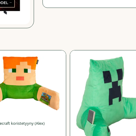
−
72
%
craft koristetyyny (Alex)