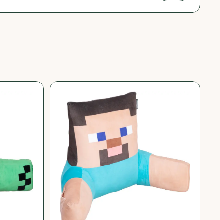
−
72
%
−
72
%