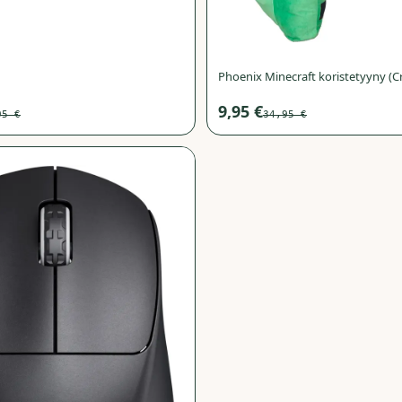
Phoenix Minecraft koristetyyny (C
9,95 €
95 €
34,95 €
−
71
%