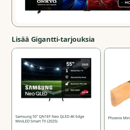
Lisää
Gigantti
-tarjouksia
−
73
%
Samsung 55” QN1EF Neo QLED 4K Edge
Phoenix Mine
MiniLED Smart TV (2025)