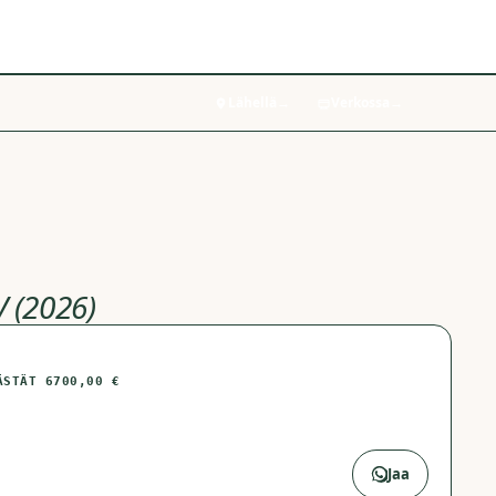
Lähellä
→
Verkossa
→
V (2026)
ÄSTÄT
6700,00 €
Gigantti
→
Jaa