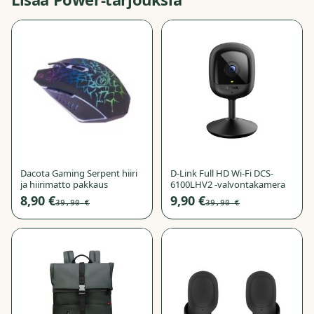
−
78
%
−
75
%
Dacota Gaming Serpent hiiri
D-Link Full HD Wi-Fi DCS-
ja hiirimatto pakkaus
6100LHV2 -valvontakamera
8,90 €
9,90 €
39,90 €
39,90 €
−
70
%
−
68
%