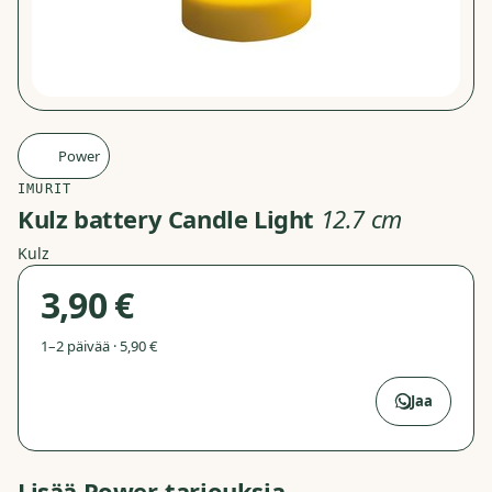
Power
P
IMURIT
Kulz battery Candle Light
12.7 cm
Kulz
3,90 €
1–2 päivää · 5,90 €
Avaa Power
→
Jaa
Lisää
Power
-tarjouksia