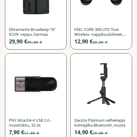
Dbramante Broadway 16"
FEEL CORE 300 LITE True
ICON -reppu, harmaa
Wireless -nappikuulokkeet,
musta
29,90 €
12,90 €
99,90 €
39,90 €
−
56
%
−
50
%
PNY Attaché 4 USB 2.0 -
Dacota Platinum selfiekeppi
muistitikku, 32 Gt
kolmijalka Bluetooth, musta
7,90 €
14,90 €
17,90 €
29,90 €