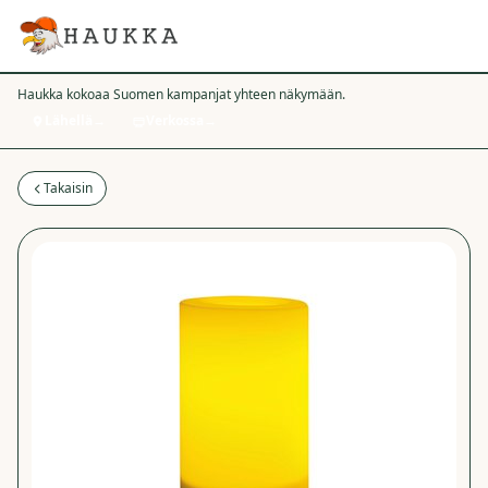
Haukka kokoaa Suomen kampanjat yhteen näkymään.
Lähellä
→
Verkossa
→
Takaisin