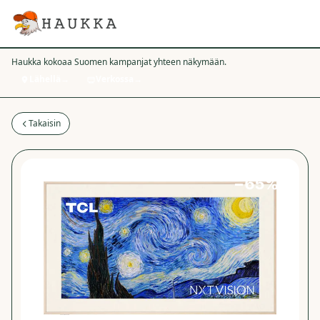
Haukka kokoaa Suomen kampanjat yhteen näkymään.
Lähellä
→
Verkossa
→
Takaisin
−
65
%