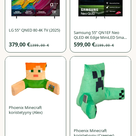
LG 55" QNED 80 4K TV (2025)
Samsung 55” QN1EF Neo
QLED 4K Edge MiniLED Smart
TV (2025)
379,00 €
599,00 €
1399,00 €
2199,00 €
−
72
%
−
72
%
Phoenix Minecraft
koristetyyny (Alex)
Phoenix Minecraft
koristetyyny (Creeper)