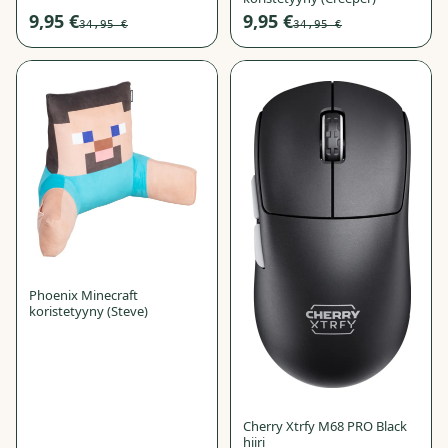
9,95 €
9,95 €
34,95 €
34,95 €
−
72
%
−
71
%
Phoenix Minecraft
koristetyyny (Steve)
Cherry Xtrfy M68 PRO Black
hiiri