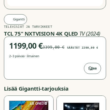
Gigantti
G
TELEVISIOT JA TARVIKKEET
TCL 75" NXTVISION 4K QLED
TV (2024)
1199,00 €
3399,00 €
SÄÄSTÄT
2200,00 €
2–3 päivää · ilmainen
Avaa Gigantti
→
Jaa
Lisää
Gigantti
-tarjouksia
−
73
%
−
73
%