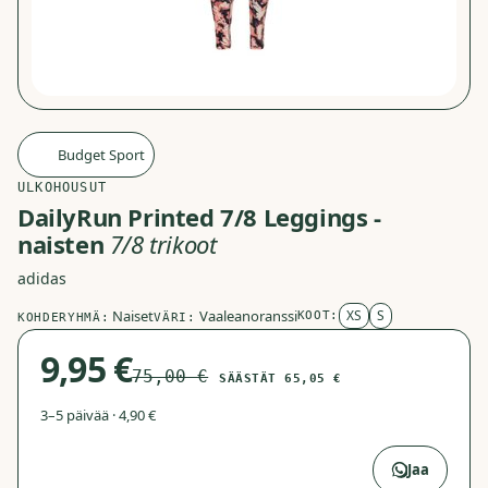
Budget Sport
B
ULKOHOUSUT
DailyRun Printed 7/8 Leggings -
naisten
7/8 trikoot
adidas
Naiset
Vaaleanoranssi
XS
S
KOOT:
KOHDERYHMÄ:
VÄRI:
9,95 €
75,00 €
SÄÄSTÄT
65,05 €
3–5 päivää · 4,90 €
Avaa Budget Sport
→
Jaa