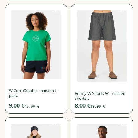
−
80
%
−
80
%
W Core Graphic - naisten t-
Emmy W Shorts W - naisten
paita
shortsit
9,00 €
8,00 €
45,00 €
39,90 €
−
78
%
−
76
%