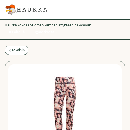
Haukka kokoaa Suomen kampanjat yhteen näkymään.
Lähellä
→
Verkossa
→
Takaisin
−
87
%