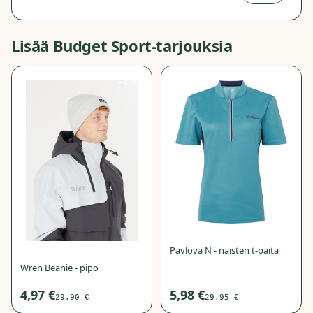
Lisää
Budget Sport
-tarjouksia
−
83
%
−
80
%
Pavlova N - naisten t-paita
Wren Beanie - pipo
4,97 €
5,98 €
29,90 €
29,95 €