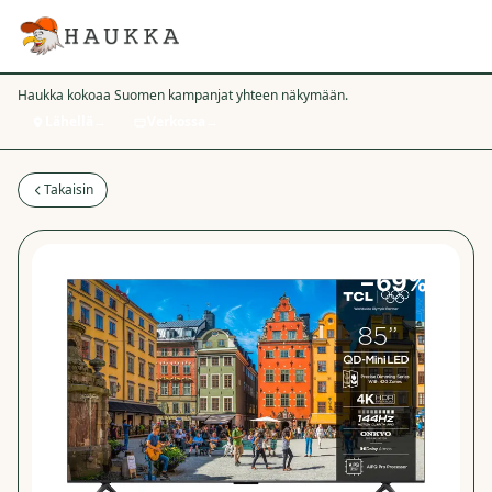
Haukka kokoaa Suomen kampanjat yhteen näkymään.
Lähellä
→
Verkossa
→
Takaisin
−
69
%