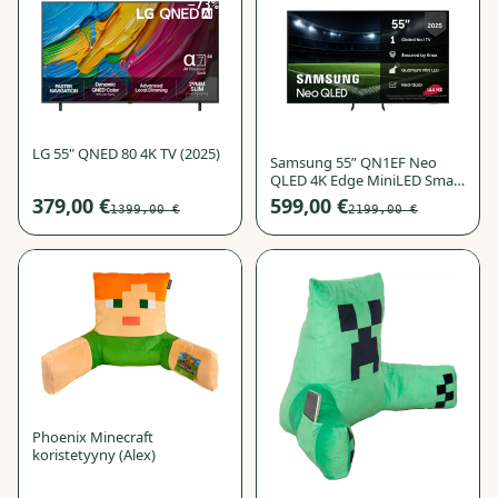
−
73
%
−
73
%
LG 55" QNED 80 4K TV (2025)
Samsung 55” QN1EF Neo
QLED 4K Edge MiniLED Smart
TV (2025)
379,00 €
599,00 €
1399,00 €
2199,00 €
−
72
%
−
72
%
Phoenix Minecraft
koristetyyny (Alex)