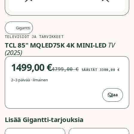
Gigantti
G
TELEVISIOT JA TARVIKKEET
TCL 85" MQLED75K 4K MINI-LED
TV
(2025)
1499,00 €
4799,00 €
SÄÄSTÄT
3300,00 €
2–3 päivää · ilmainen
Avaa Gigantti
→
Jaa
Lisää
Gigantti
-tarjouksia