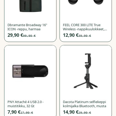
Dbramante Broadway 16"
FEEL CORE 300 LITE True
ICON -reppu, harmaa
Wireless -nappikuulokkeet,
musta
29,90 €
12,90 €
99,90 €
39,90 €
−
56
%
−
50
%
PNY Attaché 4 USB 2.0 -
Dacota Platinum selfiekeppi
muistitikku, 32 Gt
kolmijalka Bluetooth, musta
7,90 €
14,90 €
17,90 €
29,90 €