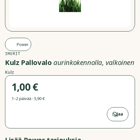
Power
P
IMURIT
Kulz Pallovalo
aurinkokennolla, valkoinen
Kulz
1,00 €
1–2 päivää · 5,90 €
Avaa Power
→
Jaa
Lisää
Power
-tarjouksia