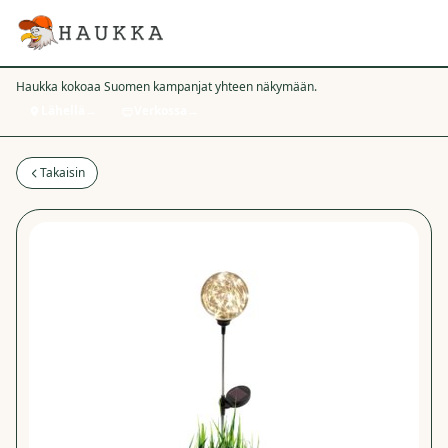
Haukka kokoaa Suomen kampanjat yhteen näkymään.
Lähellä
→
Verkossa
→
Takaisin