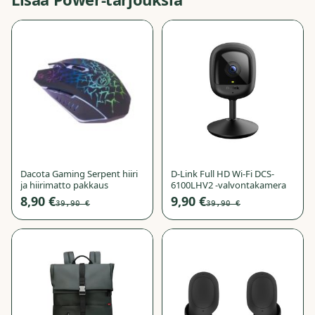
−
78
%
−
75
%
Dacota Gaming Serpent hiiri
D-Link Full HD Wi-Fi DCS-
ja hiirimatto pakkaus
6100LHV2 -valvontakamera
8,90 €
9,90 €
39,90 €
39,90 €
−
70
%
−
68
%