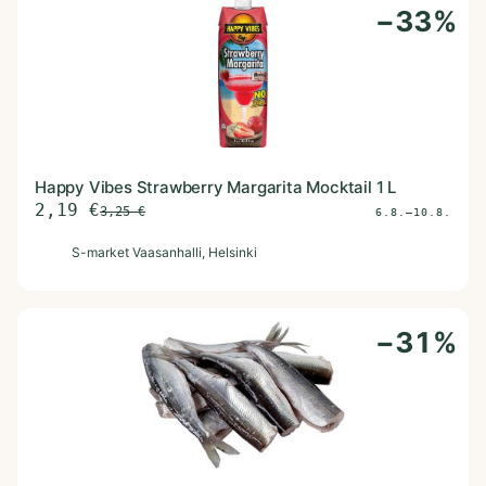
−
33
%
Happy Vibes Strawberry Margarita Mocktail 1 L
2,19
€
3,25
€
6.8.–10.8.
S
S-market Vaasanhalli
, Helsinki
−
31
%