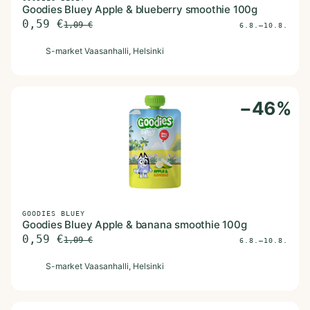
Goodies Bluey Apple & blueberry smoothie 100g
0,59
€
1,09
€
6.8.–10.8.
S
S-market Vaasanhalli
, Helsinki
−
46
%
GOODIES BLUEY
Goodies Bluey Apple & banana smoothie 100g
0,59
€
1,09
€
6.8.–10.8.
S
S-market Vaasanhalli
, Helsinki