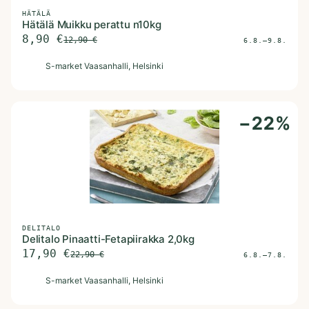
HÄTÄLÄ
Hätälä Muikku perattu n10kg
8,90
€
12,90
€
6.8.–9.8.
S
S-market Vaasanhalli
, Helsinki
−
22
%
DELITALO
Delitalo Pinaatti-Fetapiirakka 2,0kg
17,90
€
22,90
€
6.8.–7.8.
S
S-market Vaasanhalli
, Helsinki