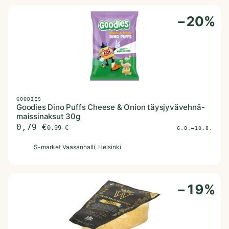
−
20
%
GOODIES
Goodies Dino Puffs Cheese & Onion täysjyvävehnä-
maissinaksut 30g
0,79
€
0,99
€
6.8.–10.8.
S
S-market Vaasanhalli
, Helsinki
−
19
%