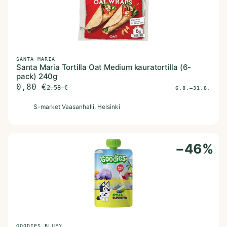
SANTA MARIA
Santa Maria Tortilla Oat Medium kauratortilla (6-
pack) 240g
0,80
€
2,58
€
6.8.–31.8.
S
S-market Vaasanhalli
, Helsinki
−
46
%
GOODIES BLUEY