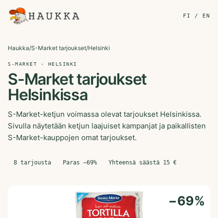
FI / EN
Haukka
/
S-Market tarjoukset
/
Helsinki
S-MARKET · HELSINKI
S-Market tarjoukset
Helsinkissa
S-Market-ketjun voimassa olevat tarjoukset Helsinkissa.
Sivulla näytetään ketjun laajuiset kampanjat ja paikallisten
S-Market-kauppojen omat tarjoukset.
8
tarjousta
Paras −
69
%
Yhteensä säästä
15
€
−
69
%