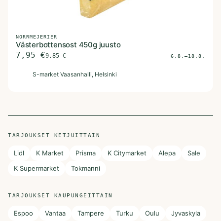
NORRMEJERIER
Västerbottensost 450g juusto
7,95
€
9,85
€
6.8.–18.8.
S
S-market Vaasanhalli
, Helsinki
TARJOUKSET KETJUITTAIN
Lidl
K Market
Prisma
K Citymarket
Alepa
Sale
K Supermarket
Tokmanni
TARJOUKSET KAUPUNGEITTAIN
Espoo
Vantaa
Tampere
Turku
Oulu
Jyvaskyla